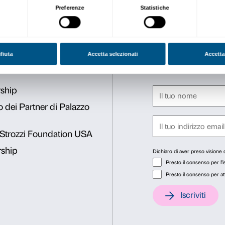
di Palazzo Strozzi.
Calendario
Giovedì 27 aprile
20:45
Modalità di visita
Ricordiamo che, grazie all’
Palazzo Strozzi,
i dipenden
biglietto ridotto a € 10
(anzi
dei dipendenti potranno acqu
Consenso
Dett
a cui hanno diritto
.
Questo sito web utilizza i cookie