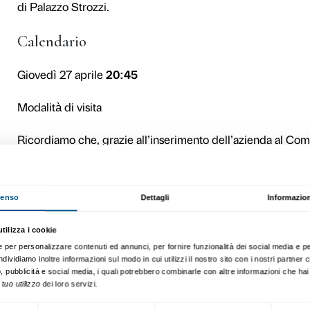
Fondazione Palazzo Strozzi 
S.p.A. l’occasione di parte
Reaching for the Stars: Da
Le visite disponibili sono 
guidata è gratuita offerta 
pagamento
, acquistabile
o