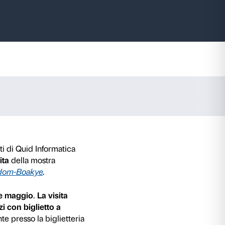
Quid
 for the