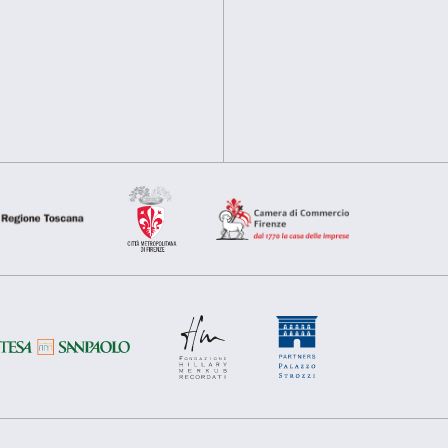
Utilizziamo i cookie per personalizzare contenuti ed annunci, pe
nostro traffico. Condividiamo inoltre informazioni sul modo in cu
analisi dei dati web, pubblicità e social media, i quali potrebb
hanno raccolto dal tuo utilizzo dei loro servizi.
Selezione
Necessari
Preferenze
del
consenso
Rifiuta
Accetta s
Sostienici
Sponsorship
Comitato dei Partner di Palazzo