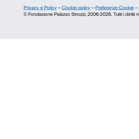
Pubblicazioni e biblioteca
Area stampa
Contatti
Info e prenotazioni
Dal lunedì al venerdì, 9.00-18.00
+39 055 26 45 155
prenotazioni@palazzostrozzi.org
Palazzo Strozzi, Piazza Strozzi s.n.
50123 Firenze