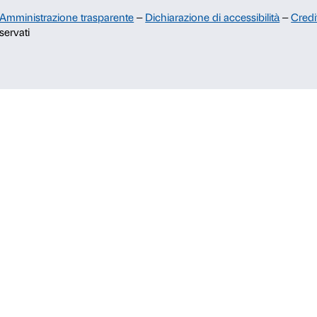
Strozzi
Palazzo Strozzi Foundation USA
Membership
c.