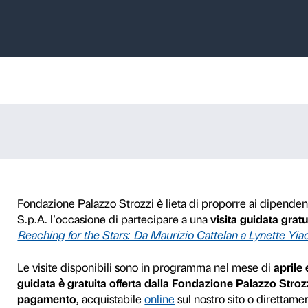
ate dipendenti 
 SpA – Reaching