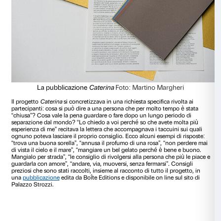
identificazione. Eppure abbiamo bisogno degli altri, del m
fuori da noi stessi e questi giorni di isolamento ce lo stann
forza. Allo stesso tempo “rimanere chiusi” non è soltanto u
fisica, è anche un’attitudine che può spingerci a sostare all’
nostre stanze mentali. Tutti noi possiamo sentirci come Cat
in alcuni momenti della nostra vita.