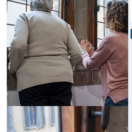
A più voci durante la mostra
Bill Viola. Rinascimento
marzo – 23 luglio 2017) Foto: Simone Mast
Il primo progetto di accessibilità sviluppato dalla Fondazi
Strozzi è stato
A più voci
, dedicato alle persone che vivono
e a chi si prende cura di loro (familiari o carer professionali).
occasione della mostra
Bill Viola. Rinascimento elettronico
riflettuto sul significato di “stare chiusi” e “uscire fuori” insie