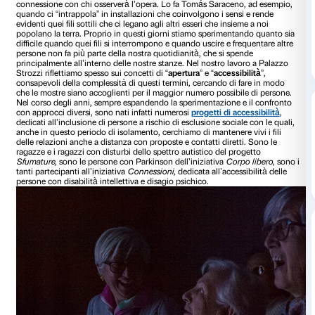
di Irene Balzani L’arte vive di relazioni e ogni artista scegli
connessione con chi osserverà l’opera. Lo fa Tomás Sarace
quando ci “intrappola” in installazioni che coinvolgono i se
evidenti quei fili sottili che ci legano agli altri esseri che ins
popolano la terra. Proprio in questi giorni stiamo sperimen
difficile quando quei fili si interrompono e quando uscire e f
persone non fa più parte della nostra quotidianità, che si s
principalmente all’interno delle nostre stanze. Nel nostro l
Strozzi riflettiamo spesso sui concetti di “
apertura
” e “
access