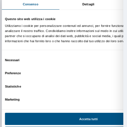
La pubblicazione
Caterina
Foto: Martino Ma
Il progetto
Caterina
si concretizzava in una richiesta specific
partecipanti: cosa si può dire a una persona che per molto 
“chiusa”? Cosa vale la pena guardare o fare dopo un lungo 
separazione dal mondo? “Lo chiedo a voi perché so che ave
esperienza di me” recitava la lettera che accompagnava i tac
ognuno poteva lasciare il proprio consiglio. Ecco alcuni ese
“trova una buona sorella”, “annusa il profumo di una rosa”,
di vista il cielo e il mare”, “mangiare un bel gelato perché 
Mangialo per strada”, “le consiglio di rivolgersi alla persona 
guardarla con amore”, “andare, via, muoversi, senza fermarsi
preziosi che sono stati raccolti, insieme al racconto di tutto 
una
pubblicazione
edita da Boîte Editions e disponibile on li
Palazzo Strozzi.