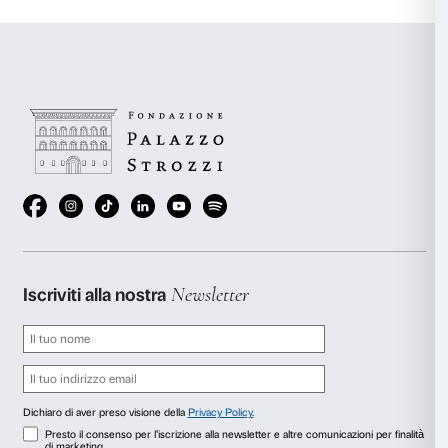
Un momento del progetto
Caterina
Foto: Simone
L’emergenza che stiamo vivendo ci ha catapultati in un “den
vediamo i confini, la nostra casa è oggi il nostro spazio di az
orizzonte quotidiano. Nel corso del progetto con Cristina P
di Palazzo Strozzi si era trasformata nel territorio di un vi
di scoperta degli angoli, dei soffitti, degli oggetti e di tutto
un luogo, compresi noi stessi. Era un viaggio a coppie, ogni
proprio carer, un itinerario fatto di racconti e di ascolto, un
conoscenza che potremmo compiere anche oggi per riscopri
case: osservare una stanza per trovarne gli infiniti panorami
dalla finestra e raccontare quello che si vede o quello che 
esserci.