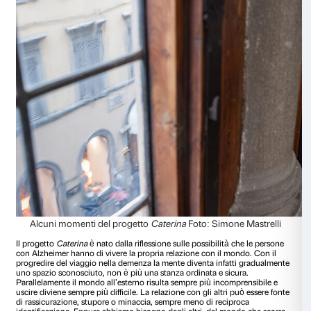
Cristina Pancini con il progetto
Caterina,
che partiva dall’o
due opere esposte a Palazzo Strozzi: l’installazione video
C
di Bill Viola e la predella della tavola trecentesca di Andrea
Caterina da Siena fra beate domenicane
entrambe incentrat
reclusione e della relazione col mondo esterno
.