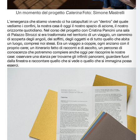
Alcuni momenti del progetto
Caterina
Foto: Simo
Il progetto
Caterina
è nato dalla riflessione sulle possibilità
con Alzheimer hanno di vivere la propria relazione con il m
progredire del viaggio nella demenza la mente diventa infa
uno spazio sconosciuto, non è più una stanza ordinata e si
Parallelamente il mondo all’esterno risulta sempre più inco
uscire diviene sempre più difficile. La relazione con gli altri
di rassicurazione, stupore o minaccia, sempre meno di reci