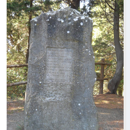
volontà di permettere all’uomo di elevarsi da terra: for
più famoso è quello in cui coinvolse l’amico e collab
Zoroastro da Peretola, avvenuto sul Monte Ceceri, un
porte di Firenze, presso Fiesole.