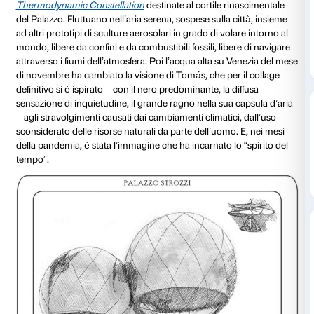
di Ludovica Sebregondi
Il primo collage per
Aria
, realizzato da Tomás Saracen
del 2019 per l’
esposizione di Strozzi
, mostra Firenze 
alle Croci su cui si librano le tre grandi sfere dell’insta
Thermodynamic Constellation
destinate al cortile r
del Palazzo. Fluttuano nell’aria serena, sospese sulla 
ad altri prototipi di sculture aerosolari in grado di vol
mondo, libere da confini e da combustibili fossili, libe
attraverso i fiumi dell’atmosfera. Poi l’acqua alta su 
di novembre ha cambiato la visione di Tomás, che per