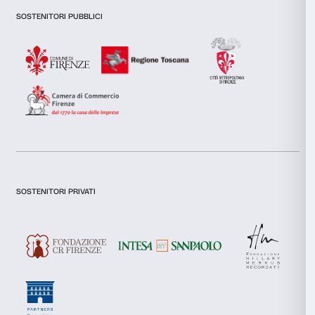
Fly with Aerocene Pacha. A project by Tomás Saraceno fo
January 2020, Salinas Grandes, Jujuy, Argentina. Human So
as part of Connect, BTS, curated by DaeHyung Lee. Courtes
Aerocene Foundation. Photography by Studio Tomás Sara
Licensed under CC BY-SA 4.0 by Aerocene Foundation