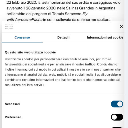
Stele a Monte Ceceri che ricorda l’esperimento di Leonardo 
parole.
Altre sperimentazioni, coronate però da successo, si
susseguite a Firenze, come quella del 1784, quando d
pressi di ponte alla Carraia Francesco Henrion ripet
aerostatico” pieno di aria riscaldata, quanto riuscito 
precedente vicino a Lione a Joseph ed Étienne Mont
macchina volante che si era sollevata da terra. Il tenta
riuscì perfettamente, analogamente a quello compi
da un pallone realizzato da due gesuiti che giunse fin
in Romagna. Il primo uomo a volare su Firenze fu, ne
Giovanni Battista Luder che sostituì il pilota designa
dall’impresa – ed ebbe l’ardire di salire sulla navicella