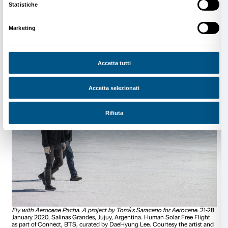
Carmine. Ne scese tranquillamente alla Pieve di Remol
gesto di coraggio fu premiato dal granduca con 24 z
la promozione da semplice “trombaio”, l’idraulico a F
“fontaniere regio”.
L’articolo il
Volo di una mongolfiera
, apparso sulla “G
Firenze” del 7 agosto 1826
,
dimostra come ancora d
un’ascensione venisse trasformata in spettacolo, con
Maria Novella convertita in anfiteatro per accogliere gl
cui il granduca e la sua famiglia. Francesco Orlandi, l
“aerobata”, dopo aver porto un sonetto e dei fiori al 
sollevò sulla sua “macchina aerobatica”, un pallone 
aria calda costituito da strisce di seta “a forma di fusi
atterrò a circa 7 miglia dalla capitale.