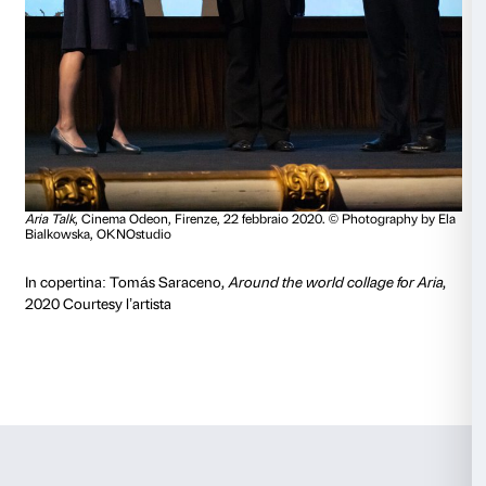
Dettaglio della copertina del volume
Firenze. Cinquanta fot
dell’Ottocento tratte dagli Archivi Alinari
, Firenze, 1981
Da fine Ottocento non mancano neppure testimonia
fotografiche, come quella della mongolfiera guidata d
Jules” o “Juhles”, che si innalzò su Firenze il 19 maggi
presenza di un folto pubblico arrampicato persino sui 
Un’immagine tanto iconica da essere stata scelta per 
una mostra sugli Archivi Alinari.
E, recentemente, una donna, Leticia Marqués, pilota 
ha portato a Firenze, durante l’
Aria Talk
tenutosi al C