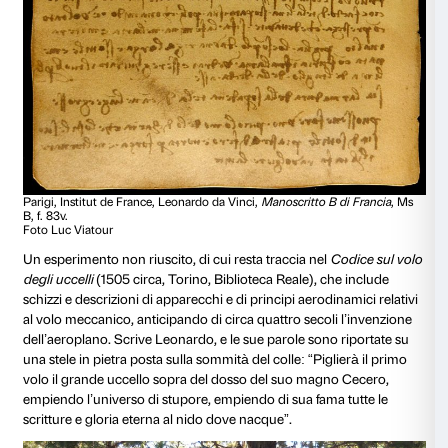
Tomás Saraceno,
Collage per Aria
, 2020.
Courtesy l’artista. © Studio Tomás Saraceno, 2020
Nel primo collage per
Aria
in alto a destra compare u
“macchine del volo” di Leonardo, la
Vite aerea
(
Manos
Parigi, Institut de France), sollevata da una vela a elic
nell’aria. Sono numerose le invenzioni leonardesche l