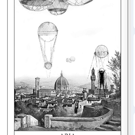
definitivo si è ispirato – con il nero predominante, la d
sensazione di inquietudine, il grande ragno nella sua
– agli stravolgimenti causati dai cambiamenti climatic
sconsiderato delle risorse naturali da parte dell’uomo
della pandemia, è stata l’immagine che ha incarnato lo
tempo”.