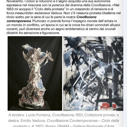
entrambi del 1920. Il villaggio inglese accoglie straordinarie 
vita di Cristo in moderni travestimenti: al posto delle ridenti
tempo una strada precipitata dalla prospettiva franta e un i
comprime la mensa dei dodici apostoli resi in toni cromatici 
comunque bassi, risentono del dramma della guerra e dello
ferito; e traducono in una scena quotidiana i temi sacri seco
democratici cristiani degli ambienti laburisti frequentati al
Spencer. Il linguaggio aggiornato, sintetico e bidimension
di Gauguin e dei sintetisti, geometrico sull’eco delle avangua
mezzo allusivo alla trasposizione moderna dei fatti religiosi.