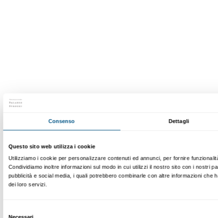
Vincent van Gogh,
Pietà
(da Delacroix), 1889 circ
Vaticano, Musei Vaticani, Collezione d’Arte Co
Gli artisti moderni si confermano interpreti e animatori di pro
che investono e rinnovano i contenuti del repertorio religi
è stato soggetto privilegiato delle arti. Anna Mazzanti, cura
Bellezza divina tra Van Gogh, Chagall e Fontana
:
www.palazzostrozzi.org/bellezzadivina