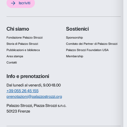
Moderna e Contemporanea
Durante l’Ottocento era stato
Van Gogh
a spingere la capac
segno-colore, aderendo a una sorta di vangelo dell’arte radi
e preferito alla tentazione di identificazioni superstiziose di 
sacro, ritenute aberrazioni religiose. Tuttavia non a caso l’ac
disperazione emotiva verso l’epilogo della sua esistenza, lo 
soggetti religiosi. La mostra accoglie la
Pietà
dei Musei Vati
capolavoro, mirabile riprova per la straordinaria potenza im
pennellata che senza distinzioni accomuna e immerge la sce
natura. La Mater dolorosa come il Figlio esangue raccolgon
lacerazioni interiori dell’artista e la sua mai sopita ricerca es
colore: al fratello Theo scriveva di aver sottolineato l’ombra 
morto e il pallore chiaro della dolente «contrasto che fa sì c
sembrino un fiore scuro e un fiore pallido avvicinati insieme 