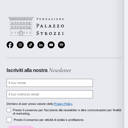
dibattiti fra astrazione e figurazione.
A sinistra: Lucio Fontana,
Crocifissione
, 1951, Colle
destra: Emilio Vedova,
Crocifissione Contemporanea
protesta n. 4
, 1953, Roma, GNAM – Galleria Nazio