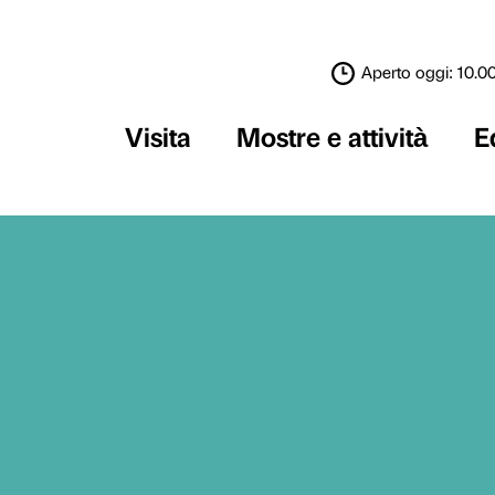
Visita