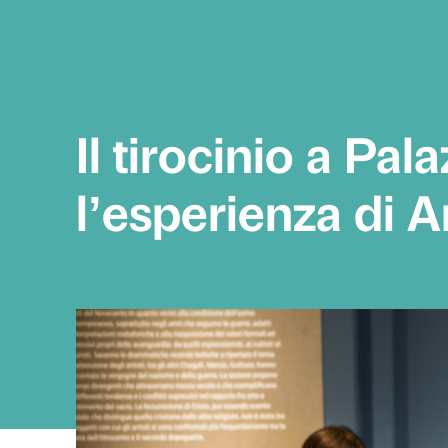
Il tirocinio 
l’esperienz