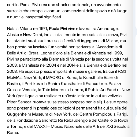
Quasi come in un paradossale “realismo magico”, le 
Pivi sono tentativi di alterare la percezione ordinaria d
Aerei rovesciati, zebre colte in un paesaggio alpino, o
asini in gita in barca: elementi comuni del lavoro dell
oggetti, animali o persone che, attraverso un cambi
contesto, scala o posizionamento, perdono il loro sig
originale e conducono in un mondo bizzarro e strav
La scala posta all’interno del cortile di Palazzo Stroz
svuotato di qualsiasi funzione pratica, sovradimension
temporaneo, fuori contesto. Essa diventa lo strumento
non più fisica ma metaforica dello sguardo e delle em
pubblico. L’intero palazzo diventa parte dell’installaz
Paola Pivi. Come un suggestivo e caleidoscopico el
rottura, la monumentale scala gonfiabile si pone in co
controllo prospettico e simmetrico dell’architettura 
con i colori misurati e tenui della pietra serena e dell