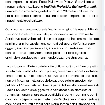
Cortile
Tutti i giorni 
Giovedì fino a
Installazione gratuita
L’artista contemporanea Paola Pivi a confronto con l
del Rinascimento: una colorata e surreale scala gonfia
20 metri nel cortile di Palazzo Strozzi
.
Dall’11 dicembre 2015 al 24 gennaio 2016 la celebre a
contemporanea italiana Paola Pivi invade Palazzo Str
monumentale installazione
Untitled (Project for Etc
una coloratissima scala gonfiabile di oltre 20 metri di
porta all’estremo il confronto tra antico e contempor
rinascimentale del palazzo.