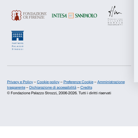
Dichiaro di aver preso visione della
Privacy Policy.
Presto il consenso per l'iscrizione alla newsletter e altre comun
Accetta tutti
di marketing.
Presto il consenso per attività di analisi e profilazione.
Accetta selezionati
Iscriviti
Rifiuta
Chi siamo
Sostienici
Fondazione Palazzo Strozzi
Sponsorship
Storia di Palazzo Strozzi
Comitato dei Partner d
Pubblicazioni e biblioteca
Palazzo Strozzi Foun
Area stampa
Membership