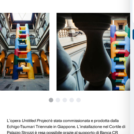
cortile. Paola Pivi crea uno shock emozionale, un a
surreale che rompe le comuni convenzioni dello spa
a nuovi e inaspettati significati.
Nata a Milano nel 1971,
Paola Pivi
vive e lavora tra A
Alaska e New Delhi, India. Inizialmente interessata alla
ha iniziato i suoi studi presso la facoltà di ingegneria
ben presto ha lasciato l’università per iscriversi all’
Belle Arti di Brera. Leone d’oro alla Biennale di Venez
Pivi ha partecipato alla Biennale di Venezia per la se
2003, a Manifesta nel 2004 e nel 2014 e alla Biennale 
2008. Ha esposto presso importanti musei e gallerie, fr
MoMA a New York, il MACRO di Roma, la Kunsthalle 
Basilea, il Portikus e la Schirn Kunsthalle di Francofo
Grassi a Venezia, la Tate Modern a Londra, il Public 
York (per il quale ha realizzato un’installazione in cui
Piper Seneca ruotava su se stesso sospeso per le ali)