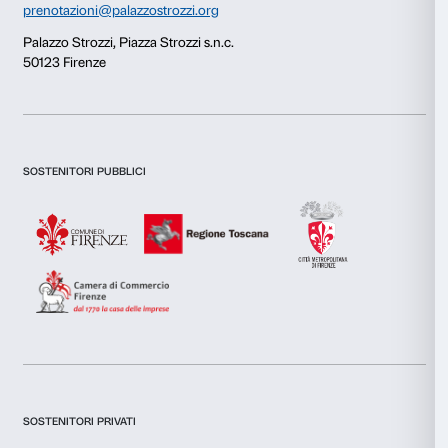
Questo sito web utilizza i cookie
Utilizziamo i cookie per personalizzare contenuti ed annunci, 
funzionalità dei social media e per analizzare il nostro traffic
inoltre informazioni sul modo in cui utilizzi il nostro sito con i
si occupano di analisi dei dati web, pubblicità e social media, 
combinarle con altre informazioni che hai fornito loro o che h
tuo utilizzo dei loro servizi.
Selezione
Necessari
del
consenso
Preferenze
Newsletter
Iscriviti alla nostra
Statistiche
Marketing