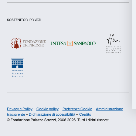
Dichiaro di aver preso visione della
Privacy Policy.
Selezione
Presto il consenso per l'iscrizione alla newsletter e altre comun
Necessari
del
di marketing.
consenso
Presto il consenso per attività di analisi e profilazione.
Preferenze
Iscriviti
Statistiche
Marketing
Chi siamo
Sostienici
Fondazione Palazzo Strozzi
Sponsorship
Accetta tutti
Storia di Palazzo Strozzi
Comitato dei Partner d
Pubblicazioni e biblioteca
Palazzo Strozzi Foun
Area stampa
Membership
Accetta selezionati
Contatti