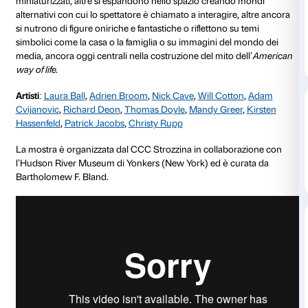
Esiste ancora il sogno americano? La mostra (9 marz
2012) propone opere di undici artisti contemporanei
utilizzano fantasia, immaginazione e sogno per costrui
mondi alternativi di fronte alla realtà sempre più compl
del presente. Per alcuni la costruzione di mondi fantas
la propria personale critica alla società contemporanea
permette di creare soluzioni alternative in cui ritrovare
valori che sembrano ormai persi.
Alcune opere condensano l’essenza del reale in siste
miniaturizzati, altre si espandono nello spazio crea
alternativi con cui lo spettatore è chiamato a interagi
si nutrono di figure oniriche e fantastiche o riflettono
simbolici come la casa o la famiglia o su immagini d
media, ancora oggi centrali nella costruzione del mito
way of life
.