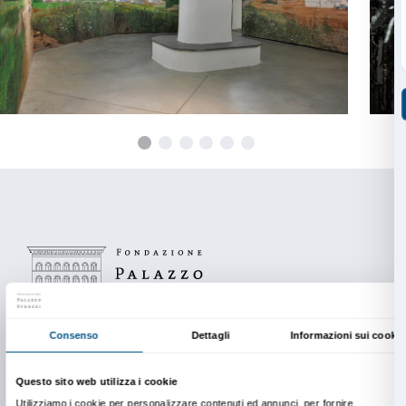
Orario:
9 marzo-15 luglio 2012
martedì-domenica 10.00-20.00
giovedì gratuito 18.00-23.00
Informazioni e prenotazioni:
tel. +39 055 3917137
didatticastrozzina@palazzostrozzi.org