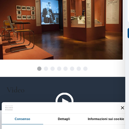
francese e tedesco, ma anche scandinavo e russo –,
l’ascolto e la riproposta di una tradizione – quella ital
Trecento e Quattrocento.
La mostra Anni Trenta. Arti in Italia oltre il fascismo 
per dimostrare come Palazzo Strozzi sia fortemente l
storia del Paese e della città ma è anche l’espressione
Palazzo Strozzi il visitatore non è passivo, è attivo e
interattivo! Attraverso una serie di attività appositam
infatti, il visitatore potrà esplorare alcuni dei temi ch
quali la comunicazione di massa (la Sala Radio, la Sala
design industriale (la Sala del Design), la creatività ar
(Touchtable) in modo coinvolgente e stimolante. C
esposizione è previsto un ampio programma educat
includerà attività che si svolgeranno nel Palazzo, eve
coinvolgeranno la città e il territorio, e una serie di p