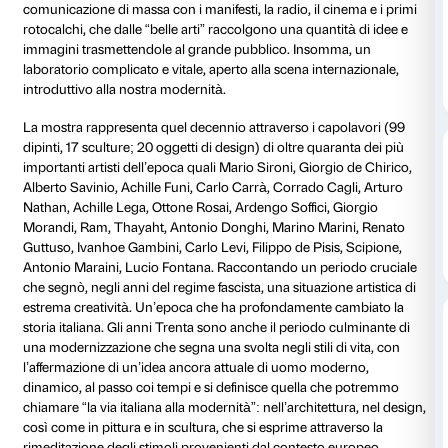
Piano nobile
Tutti i giorni 
Giovedì fino a
A pagamento
Nell’Italia degli anni Trenta, durante il fascismo, si c
battaglia artistica di grande vivacità, che vedeva schierat
e tutte le tendenze, dal classicismo al futurismo, dall
all’astrattismo, dall’arte monumentale alla pittura da s
scena era arricchita e complicata dall’emergere del d
comunicazione di massa con i manifesti, la radio, il c
rotocalchi, che dalle “belle arti” raccolgono una quant
immagini trasmettendole al grande pubblico. Insom
laboratorio complicato e vitale, aperto alla scena inte
introduttivo alla nostra modernità.