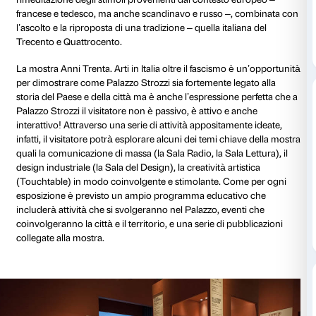
La mostra rappresenta quel decennio attraverso i ca
dipinti, 17 sculture; 20 oggetti di design) di oltre qua
importanti artisti dell’epoca quali Mario Sironi, Giorg
Alberto Savinio, Achille Funi, Carlo Carrà, Corrado C
Nathan, Achille Lega, Ottone Rosai, Ardengo Soffici,
Morandi, Ram, Thayaht, Antonio Donghi, Marino Mar
Guttuso, Ivanhoe Gambini, Carlo Levi, Filippo de Pisi
Antonio Maraini, Lucio Fontana. Raccontando un per
che segnò, negli anni del regime fascista, una situazio
estrema creatività. Un’epoca che ha profondamente 
storia italiana. Gli anni Trenta sono anche il periodo 
una modernizzazione che segna una svolta negli stili d
l’affermazione di un’idea ancora attuale di uomo mo
dinamico, al passo coi tempi e si definisce quella c
chiamare “la via italiana alla modernità”: nell’architet
così come in pittura e in scultura, che si esprime attr
rimeditazione degli stimoli provenienti dal contesto