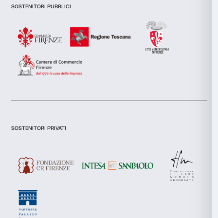
tuo utilizzo dei loro servizi.
Selezione
Necessari
del
Newsletter
Iscriviti alla nostra
consenso
Preferenze
Statistiche
Dichiaro di aver preso visione della
Privacy Policy.
Marketing
Presto il consenso per l'iscrizione alla newsletter e altre comun
di marketing.
Presto il consenso per attività di analisi e profilazione.
Accetta tutti
Iscriviti