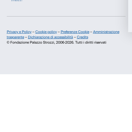
Accetta selezionati
Rifiuta
Chi siamo
Sostienici
Fondazione Palazzo Strozzi
Sponsorship
Storia di Palazzo Strozzi
Comitato dei Partner d
Pubblicazioni e biblioteca
Palazzo Strozzi Foun
Area stampa
Membership
Contatti
Info e prenotazioni
Dal lunedì al venerdì, 9.00-18.00
+39 055 26 45 155
prenotazioni@palazzostrozzi.org
Palazzo Strozzi, Piazza Strozzi s.n.c.