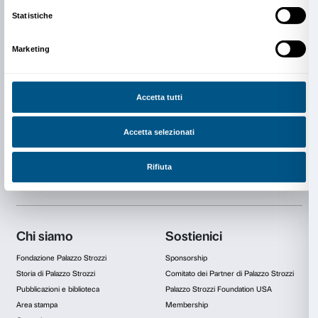
del tempo, della velocità, dell’accelerazione o di un
a tutto ciò. La mostra creerà un percorso capace di c
spettatori in esperienze spazio-temporali che metter
evidenza le contraddizioni della nostra società ‘iper-v
As Soon As Possible @ Controradio
, 14.05.2010 (interviste
Andrea Mi)
Ascolta la
registrazione
Download link:
http://www.strozzina.org/asap/audio//TIP1-14-05-20
As Soon As Possible
@ Controradio
, 28.06.2010 (intervi
Mi)
Ascolta la
registrazione