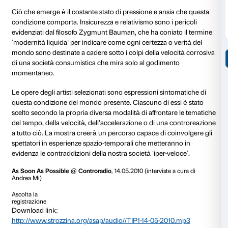
arrivando quasi al limite di questa crescita accelerat
vedere dal progressivo collasso degli ecosistemi natur
mancanza dei necessari tempi di rigenerazione e, pe
riguarda l’uomo, dall’ansia e dalla depressione che riv
disagio di chi vive al limite delle proprie possibilità 
accelerato.
Quello che caratterizza la società di oggi è ciò che il f
Virilio definisce come “dromocrazia”, una dittatura de
governata dal principio per cui “se il tempo è denaro,
potere”, evidenziando tuttavia il paradossale effetto di
immobilità che alla fine l’uomo subisce, sommerso d
sempre più veloci mezzi tecnici, arrivando a una scler
di idee.
Sistematizzando posizioni di questo tipo, il sociolog
Hartmut Rosa parla di “accelerazione sociale” com