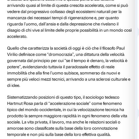
il cui ritmo vitale è scandito dalla pretesa di una costa
produttività e da orari di lavoro sempre più lunghi. L
rendere ogni cosa più efficiente e una continua iper-at
influenzano tutti i settori della vita e non si ferman
davanti alla sfera privata, sviluppando fenomeni com
dating (per la sfera emotiva), il power nap (per la ri
fisica), il quality time (da dedicare alla famiglia) o il 
forma di nutrizione).
La volontà di controllare e ottimizzare ogni attività de
si scontra con la sensazione di una ricorrente mancan
quale diviene quindi bene primario di ciascuno. Una 
dettata dagli sviluppi della tecnologia, che ha portato 
straordinaria mobilità delle persone a livello globale, a
flusso di comunicazione, al concetto di un’economia 
in perenne espansione, all’idea di una produttività s
crescita. Da qualche decennio a questa parte si sta tu