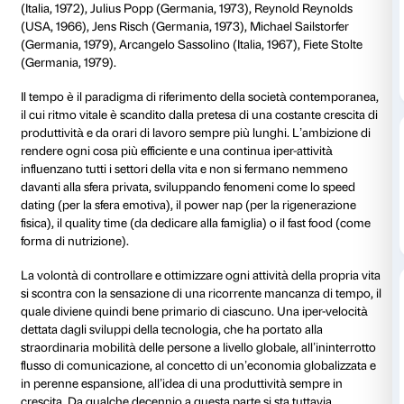
Strozzina
La mostra (14 maggio – 18 luglio 2010) affronterà la 
tempo all’interno della cosiddetta “high speed society”
vita caratterizzato dalla rapidità di comunicazione e
dettata dalle possibilità delle nuove tecnologie, attrav
10 artisti internazionali: Tamy Ben-Tor (Israele, 1975)
(Olanda, 1970), Mark Formanek (Germania, 1967), Ma
(Italia, 1972), Julius Popp (Germania, 1973), Reynol
(USA, 1966), Jens Risch (Germania, 1973), Michael Sa
(Germania, 1979), Arcangelo Sassolino (Italia, 1967), 
(Germania, 1979).
Il tempo è il paradigma di riferimento della società