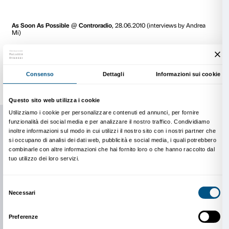
tipico del mondo occidentale, in cui la velocizzazione
prodotto la sempre maggiore rapidità in ogni fenome
sociale. La vita privata, il lavoro, ma anche le relazioni
amorose sono classificate sulla base della loro conn
temporale e non più sulla base della loro effettiva qual
Ciò che emerge è il costante stato di pressione e ans
condizione comporta. Insicurezza e relativismo sono i
evidenziati dal filosofo Zygmunt Bauman, che ha coni
‘modernità liquida’ per indicare come ogni certezza o
mondo sono destinate a cadere sotto i colpi della vel
di una società consumistica che mira solo al godime
momentaneo.
Le opere degli artisti selezionati sono espressioni si
questa condizione del mondo presente. Ciascuno di e
scelto secondo la propria diversa modalità di affront