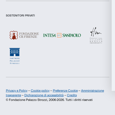
Dichiaro di aver preso visione della
Privacy Policy.
Presto il consenso per l'iscrizione alla newsletter e altre comun
Statistiche
di marketing.
Presto il consenso per attività di analisi e profilazione.
Marketing
Iscriviti
Accetta tutti
Chi siamo
Sostienici
Accetta selezionati
Fondazione Palazzo Strozzi
Sponsorship
Storia di Palazzo Strozzi
Comitato dei Partner d
Rifiuta
Pubblicazioni e biblioteca
Palazzo Strozzi Foun
Area stampa
Membership
Contatti