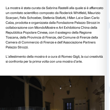
inaugurando uno dei momenti di massimo sviluppo ar
sociale, economico e culturale nella storia del Paese
Perché una mostra sulla Cina a Firenze? L’èra Tang 
considerata un momento di grande rinnovamento e
sintesi della civiltà cinese: la sua arte rappresenta uno
della storia culturale del Paese e il suo splendore arti
paragonabile a quello del Rinascimento fiorentino. 
le loro radici in una fortunata combinazione di unific
linguistica, grandi viaggi e apertura alle nuove idee 
fuori. Questa mostra porta il visitatore alle corti degli
tre capitali più importanti della storia cinese del prim
Nanchino, la capitale del sud nel periodo di divisione
prima città degli Han Orientali e la seconda nel peri
quando la capitale principale era la magnifica Chang’
Xi’an, nel settimo secolo la più grande metropoli de
oltre 2 milioni di abitanti.