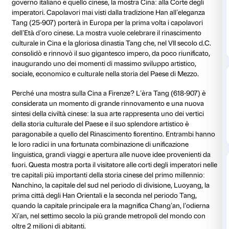
Dettagli
Galleria foto
Piano nobile
Oltre duecento capolavori per testimoniare il fasto e i
cosmopolitismo delle corti imperiali dall’epoca Han O
220) fino all’impero Tang (617-907)
Parte di uno scambio culturale negoziato ai massimi live
governo italiano e quello cinese, la mostra Cina: alla 
imperatori. Capolavori mai visti dalla tradizione Han 
Tang (25-907) porterà in Europa per la prima volta i
dell’Età d’oro cinese. La mostra vuole celebrare il ri
culturale in Cina e la gloriosa dinastia Tang che, nel V
consolidò e rinnovò il suo gigantesco impero, da poco