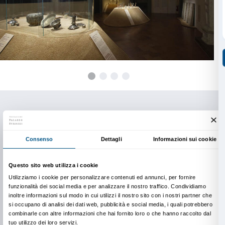
La mostra è stata curata da Sabrina Rastelli alla quale
un comitato scientifico composto da Roderick Whitfi
Scarpari, Felix Schoeber, Stefania Stafutti, I-Man Lai
Calza, prodotta e organizzata dalla Fondazione Palazz
collaborazione con MondoMostre e Art Exhibitions C
Repubblica Popolare Cinese, con il sostegno della R
Toscana, della Provincia di Firenze, del Comune di Fi
Camera di Commercio di Firenze e dell’Associazione
Palazzo Strozzi.
L’allestimento della mostra è a cura di Romeo Gigli, la
si confronta per la prima volta con una mostra d’arte.