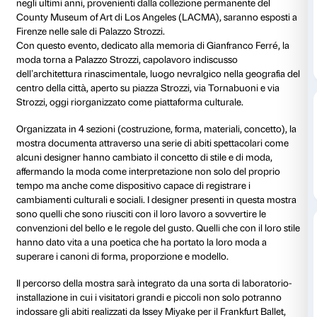
Dettagli
Piano nobile
200 abiti dei più importanti designer che hanno cam
negli ultimi anni, provenienti dalla collezione perman
County Museum of Art di Los Angeles (LACMA), sar
Firenze nelle sale di Palazzo Strozzi.
Con questo evento, dedicato alla memoria di Gianfra
moda torna a Palazzo Strozzi, capolavoro indiscusso
dell’architettura rinascimentale, luogo nevralgico nel