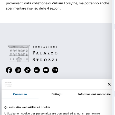
centro della città, aperto su piazza Strozzi, via Torna
Strozzi, oggi riorganizzato come piattaforma cultural
Organizzata in 4 sezioni (costruzione, forma, materiali
mostra documenta attraverso una serie di abiti spett
alcuni designer hanno cambiato il concetto di stile e
affermando la moda come interpretazione non solo d
tempo ma anche come dispositivo capace di registrar
cambiamenti culturali e sociali. I designer presenti i
sono quelli che sono riusciti con il loro lavoro a sovve
convenzioni del bello e le regole del gusto. Quelli che c
hanno dato vita a una poetica che ha portato la loro
superare i canoni di forma, proporzione e modello.
Il percorso della mostra sarà integrato da una sorta d
installazione in cui i visitatori grandi e piccoli non s
indossare gli abiti realizzati da Issey Miyake per il Fran