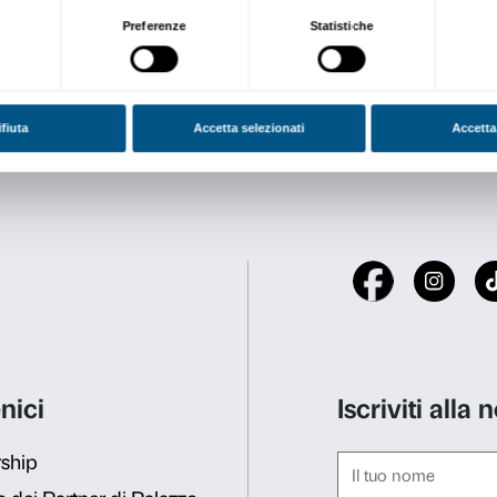
Ridotto e gruppi € 9,50 e €
Costo prevendita a biglietto
Maggiori informazioni
Per prenotazioni gruppi co
Sigma CSC
Dal lunedì al venerdì
9.00-13.00 / 14.00-18.00
Telefono: +39 055 24696
prenotazioni@palazzostroz