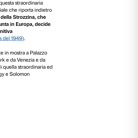
on Guggenheim.
ero, la mostra nasce dalla collaborazione tra 
i e
la Fondazione Solomon R. Guggenheim di 
ale confronto tra opere fondamentali di maest
 come
Marcel Duchamp, Max Ernst, Man Ray,
nformali europei come
Alberto Burri, Emilio Ved
ana
, insieme a grandi dipinti e sculture di alcun
rte americana degli anni cinquanta e sessanta
rk Rothko, Willem de Kooning, Alexander Cal
mbly
.
llezioni Guggenheim significa raccontare a ri
oavanguardie del secondo dopoguerra in un fitto