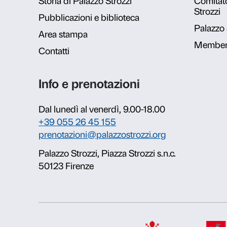
Galleria fot
Vide