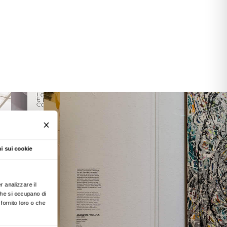
 europei e americani. Realizzare questa straordin
anche celebrare un legame speciale che riporta 
zzo Strozzi, infatti, negli spazi della Strozzin
uggenheim, da pochissimo giunta in Europa,
he poi troverà a Venezia la definitiva
o dell’inaugurazione della mostra del 1949)
.
, le incisioni e le fotografie esposte in mostra a 
collezione Guggenheim di New York e da Venezia
nazionali, offrono uno spaccato di quella straord
l’arte del Novecento di cui Peggy e Solomon
i decisivi.