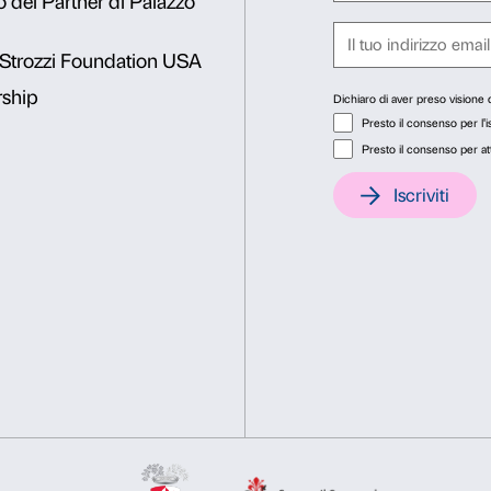
o
Consenso
Dett
Questo sito web utilizza i cookie
Utilizziamo i cookie per personalizzare contenuti ed annunci, pe
nostro traffico. Condividiamo inoltre informazioni sul modo in cu
analisi dei dati web, pubblicità e social media, i quali potrebb
hanno raccolto dal tuo utilizzo dei loro servizi.
Selezione
Necessari
Preferenze
del
consenso
o