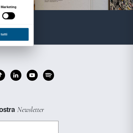
 4,00
 (escluso scuole) € 1,00
ntattare:
00
zi.org