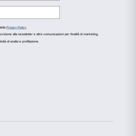
agli
Informazioni sui cookie
r fornire funzionalità dei social media e per analizzare il
i utilizzi il nostro sito con i nostri partner che si occupano di
ero combinarle con altre informazioni che hai fornito loro o che
Statistiche
Marketing