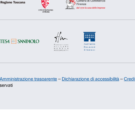
Rifiuta
Accetta s
Sostienici
Sponsorship