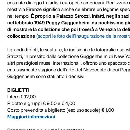
americani Peggy e Solom
Curata da Luca Massimo Barb
Fondazione Palazzo Strozz
edì
York
e permette un eccezion
europei dell’arte moderna
Picasso
e dei cosiddetti i
Jean Dubuffet, Lucio Font
to
maggiori personalità dell’a
come
Jackson Pollock, Ma
Roy Lichtenstein, Cy Two
Dedicare una mostra alle co
serrato la nascita delle ne