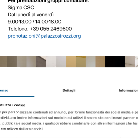
costante dialogo tra artisti
mostra a Firenze significa 
nel tempo.
È proprio a Pala
nel febbraio 1949 Peggy G
di mostrare la collezione c
collocazione
(scopri le fot
I grandi dipinti, le sculture
Strozzi, in prestito dalla 
altri prestigiosi musei inter
entusiasmante stagione del
Guggenheim sono stati attor
BIGLIETTI
Intero € 12,00