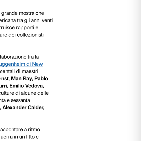
016 Palazzo Strozzi ospiterà una grande mostra
polavori dell’arte europea e americana tra gli a
cento, in un percorso che ricostruisce rapporti
dell’Oceano, nel segno delle figure dei collezion