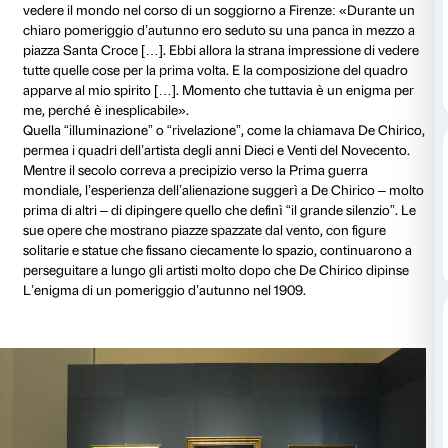
Piano nobile
Pochi artisti italiani hanno avuto sull’arte del xx sec
pari a quello di Giorgio de Chirico. Le sue opere met
come un sasso lanciato in uno stagno, il cui moto si
mondo dell’arte in cerchi concentrici, che diventaron
nel tempo, ma si avvertivano ancora molti decenni d
Il ventunenne De Chirico per primo percepì un nuo
vedere il mondo nel corso di un soggiorno a Firenze
chiaro pomeriggio d’autunno ero seduto su una pan
piazza Santa Croce […]. Ebbi allora la strana impress
tutte quelle cose per la prima volta. E la composizio
apparve al mio spirito […]. Momento che tuttavia è 
me, perché è inesplicabile».