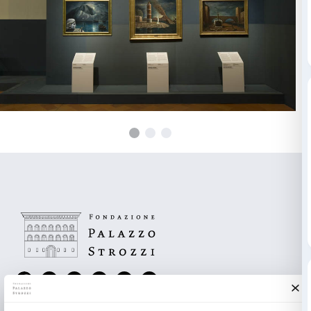
Quella “illuminazione” o “rivelazione”, come la chiam
permea i quadri dell’artista degli anni Dieci e Venti d
Mentre il secolo correva a precipizio verso la Prima 
mondiale, l’esperienza dell’alienazione suggerì a De 
prima di altri – di dipingere quello che definì “il grand
sue opere che mostrano piazze spazzate dal vento, c
solitarie e statue che fissano ciecamente lo spazio, 
perseguitare a lungo gli artisti molto dopo che De Ch
L’enigma di un pomeriggio d’autunno nel 1909.