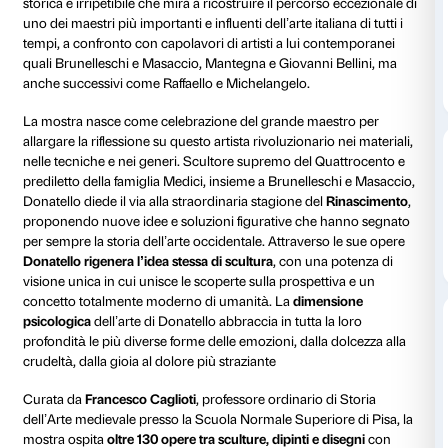
Museo del Bargello
Palazzo Strozz
Piano nobile
Tutti i giorni 
Giovedì fino a
A pagamento
Amici di Palaz
gratuito
Dal 19 marzo al 31 luglio 2022 Fondazione Palazzo S
del Bargello
presentano
Donatello, il Rinascimento
, 
storica e irripetibile che mira a ricostruire il percorso
uno dei maestri più importanti e influenti dell’arte italia
tempi, a confronto con capolavori di artisti a lui co
quali Brunelleschi e Masaccio, Mantegna e Giovanni 
anche successivi come Raffaello e Michelangelo.