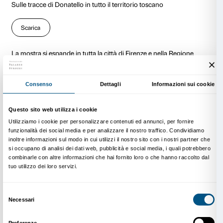
Donatello
Firenze, 1386 – 1466
Nessun artista ha segnato così profondamente l’arte 
Quattrocento come Donatello (Donato di Niccolò di B
scultore e architetto divenuto riferimento indispensab
generazioni di artisti con i quali ha sviluppato e cond
generosamente il proprio sapere. La sua azione si car
un’inusuale ampiezza di influenza geografica che dal
espande al Veneto, alle Marche, a Roma e a Napoli 
paragonabile solo a Giotto o, successivamente, a Raff