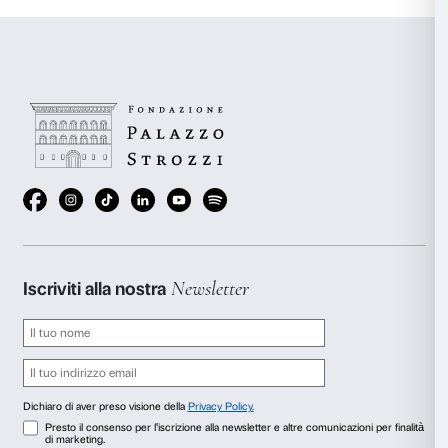
effetti espressivi. Mezzo distintivo del suo modo di pr
cosiddetto “
schiacciato
” o “
stiacciato
”, cioè un riliev
minime rispetto al fondo, per suggerire un’illusione d
prospettica attraverso numerosi e sottilissimi gradi d
Donatello in Toscana
Sulle tracce di Donatello in tutto il territorio toscano
Scarica
La mostra si espande in tutta la città di Firenze e nel