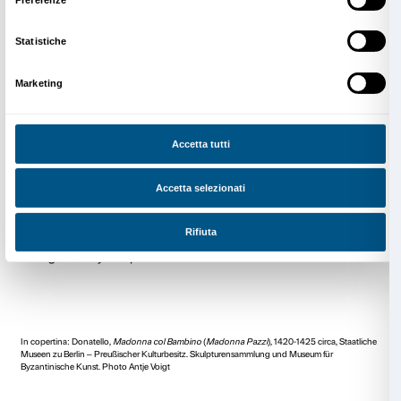
Michelangelo e Bernini. Il suo spirito moderno e tras
spinse a rimettersi continuamente in discussione cre
sempre imprevedibile che sfidò le mode e il gusto de
artista che parte dall’Antico e dal Medioevo più lonta
a un nuovo modo di vedere e capire il mondo. Nel co
l’arte di Donatello si caratterizza sempre di più per u
pathos
e per una ricerca sulla psicologia dei soggetti,
coinvolgere il pubblico in una riflessione quasi esistenz
crea composizioni che uniscono fedeltà all’osservazi
con una profonda appropriazione dei modelli del pas
vicenda è uno dei fenomeni più vasti e multiformi dell
dell’arte perché fondata su un continuo susseguirsi d
superamenti. Straordinaria nell’arte di Donatello è la
utilizzare
materiali diversi
in opere che uniscono prezios
umanità. Donatello adopera marmo, pietra, bronzo, t
legno, stucco, rame sbalzato, cartapesta, paste vitre
spesso in opere polimateriche, e sempre raggiungen