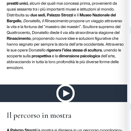
La mostra nasce come celebrazione del grande maes
allargare la riflessione su questo artista rivoluzionario
nelle tecniche e nei generi. Scultore supremo del Qu
prediletto della famiglia Medici, insieme a Brunellesc
Donatello diede il via alla straordinaria stagione del
R
proponendo nuove idee e soluzioni figurative che h
per sempre la storia dell’arte occidentale. Attraverso
Donatello rigenera l’idea stessa di scultura
, con una 
visione unica in cui unisce le scoperte sulla prospetti
concetto totalmente moderno di umanità. La
dimens
psicologica
dell’arte di Donatello abbraccia in tutta la
profondità le più diverse forme delle emozioni, dalla 
crudeltà, dalla gioia al dolore più straziante
Curata da
Francesco Caglioti
, professore ordinario d
dell’Arte medievale presso la Scuola Normale Superior
mostra ospita
oltre 130 opere tra sculture, dipinti e d