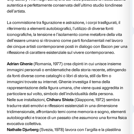
opere danno forma a stati d’animo e interrogativi che
umano si pone nel rapporto con la sfera personale, il 
mondo. La mostra trova il suo punto di partenza in u
dipinti del grande maestro
Francis Bacon
, la cui ope
dialogo con il lavoro di cinque artisti internazionali
(
Nathalie Djurberg
, Adrian Ghenie, Arcangelo Sassol
Shiota, Annegret Soltau
) che condividono l’interesse
riflessione sulla condizione esistenziale dell’uomo e l
rappresentazione della figura umana.
I dipinti di Bacon in mostra sono affiancati da una sel
materiali provenienti dall’archivio dell’artista: ritratti f
riproduzioni di grandi capolavori del passato, still da
tratte da libri e riviste. Questo materiale, utilizzato 
strumento di lavoro per la creazione delle sue opere,
mostra grazie alla collaborazione del CCC Strozzina 
City Gallery The Hugh Lane, che dal 1998 possiede la