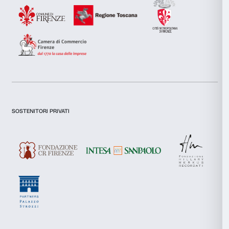
consenso
Preferenze
Statistiche
Marketing
Accetta tutti
Accetta selezionati
Newsletter
Iscriviti alla nostra
Rifiuta