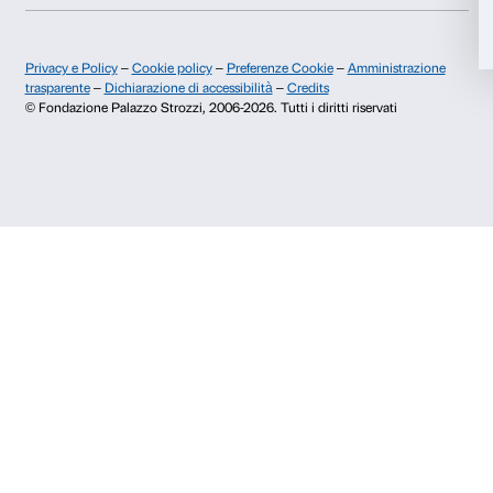
Dichiaro di aver preso visione della
Privacy Policy.
Presto il consenso per l'iscrizione alla newsletter e altre comun
di marketing.
Presto il consenso per attività di analisi e profilazione.
Iscriviti
Chi siamo
Sostienici
Fondazione Palazzo Strozzi
Sponsorship
Storia di Palazzo Strozzi
Comitato dei Partner d
Pubblicazioni e biblioteca
Palazzo Strozzi Foun