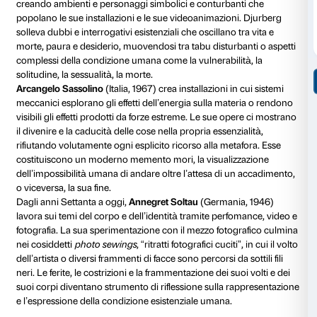
autentica e perfettamente conservata dell’ultimo stu
dell’artista.
La commistione tra figurazione e astrazione, i corpi tras
riferimento a elementi autobiografici, l’utilizzo di diver
iconografiche, la tensione e l’isolamento come metafo
dell’essere umano si ritrovano come parti fondamenta
dei cinque artisti contemporanei posti in dialogo co
riflessione di carattere esistenziale sul vivere conte
Adrian Ghenie
(Romania, 1977) crea dipinti in cui un
immagini personali o emblematiche della storia rece
da fonti diverse come cataloghi o libri di storia, still da
immagini trovate su internet. Ghenie investiga il tema
rappresentazione della figura umana, che viene quasi
particolare sul volto, simbolo dell’individualità della 
Nelle sue installazioni,
Chiharu Shiota
(Giappone, 19