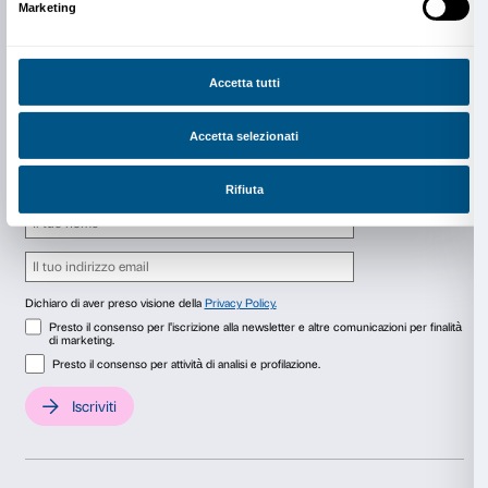
Informazioni
:
T. 055 2645155
news@strozzina.org
Ufficio stampa:
Alessandra Santerini, T. +39 335 6853767,
alessandrasanterini@gmail.com
Chiara Costa, T. +39 349 1981349, chiara.a.costa@
Lavinia Rinaldi, Fondazione Palazzo Strozzi, T. +39 0
+39 055 2646560, l.rinaldi@palazzostrozzi.org