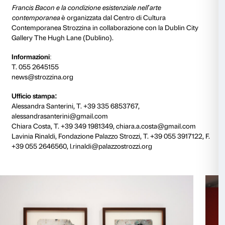
tradurre stati emotivi e riflessioni esistenziali in una
tridimensionale, affrontando temi come memoria e s
autobiografici e tracce di un passato che assumono u
evocativa collettiva.
Nathalie Djurberg
(Svezia, 1978) lavora con l’argilla e 
creando ambienti e personaggi simbolici e conturban
popolano le sue installazioni e le sue videoanimazion
solleva dubbi e interrogativi esistenziali che oscillano 
morte, paura e desiderio, muovendosi tra tabu disturb
complessi della condizione umana come la vulnerabili
solitudine, la sessualità, la morte.
Arcangelo Sassolino
(Italia, 1967) crea installazioni i
meccanici esplorano gli effetti dell’energia sulla mat
visibili gli effetti prodotti da forze estreme. Le sue op
il divenire e la caducità delle cose nella propria essenz
rifiutando volutamente ogni esplicito ricorso alla met