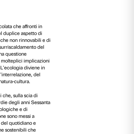
alentina Gensini
rre una riflessione critica articolata che affron
 questione ambientale, intesa nel duplice aspet