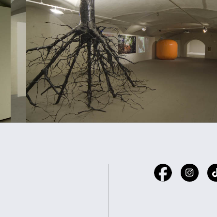
e ControRadio Club, posses
di CartOne e biglietto del fe
Fabbrica Europa
Ridotto 3,00 €
Consenso
Dett
Scuole primarie e secondar
Questo sito web utilizza i cookie
Speciale 10,00 €
Utilizziamo i cookie per personalizzare contenuti ed annunci, pe
Biglietto cumulativo mostra
nostro traffico. Condividiamo inoltre informazioni sul modo in cu
Piano Nobile
analisi dei dati web, pubblicità e social media, i quali potrebb
hanno raccolto dal tuo utilizzo dei loro servizi.
*massimo 5 entrate
Selezione
Necessari
Preferenze
del
consenso
Ringraziamo per la gentile 