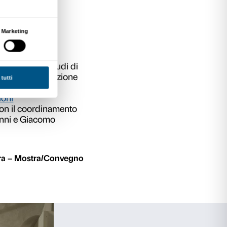
sori di
AF, di
onali o
ring Club