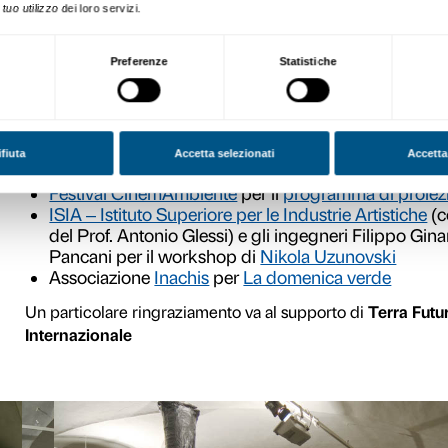
tutti i giorni 10.00 – 20.00
giovedì 10.00 – 23.00
lunedì chiuso
Biglietti
intero 5,00 €
valido per un mese*
eventi inclusi
Ridotto 4,00 €
studenti universitari, posses
biglietto o abbonamento AT
biglietti Trenitalia internazi
Eurail Italy Pass e soci Tou