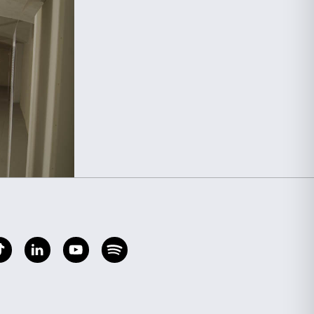
sori
stival
agli
Informazioni sui cookie
ie
r fornire funzionalità dei social media e per analizzare il
i utilizzi il nostro sito con i nostri partner che si occupano di
ero combinarle con altre informazioni che hai fornito loro o che
Statistiche
Marketing
collaborazione: