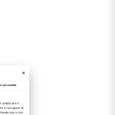
idea di sviluppo, fino ad un attivismo creativo
ttaglia ecologica attraverso i linguaggi dell’art
esposizione ma come una composita piattaform
vo di offrire diverse tipologie di esperienze aper
li: una serie di workshop con artisti ed operatori 
ambientaliste e ONG, un calendario di lecture c
versi settori e ambiti lavorativi ed un programma
atiche ambientali. Il catalogo della mostra co
zionali di diversa formazione e cultura (dall’eco
ze sociali all’arte pubblica) costituisce un perfet
una nuova idea di fare arte e di un suo possibil