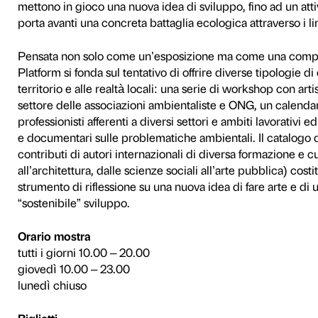
crisi della società termoind
crisi ecologica dovuta all’
pianeta. Il problema ecolog
ambientalista tout court, ma
filosofiche, psicologiche, a
questo modo non solo scienz
confine, della trasversalità
La mostra presenta una serie d
esperienze pionieristiche s
e Settanta, operano in rela
sostenibilità. Diversi approc
confronto: dalla presa di co
pragmatico rapporto tra uomo