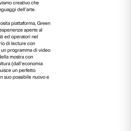
ustriale fondata su fonti energetiche non rinnova
inquinamento e al preoccupante surriscaldament
ico non può essere ridotto ad una questione
 va analizzato e inteso nelle sue molteplici impl
mbientali, economiche e sociali. L’ecologia divi
a della natura, ma scienza dell’interrelazione,
, quale nesso focale del binomio natura-cultura.
i lavori di artisti internazionali che, sulla scia
viluppatesi in seno alle avanguardie degli anni 
zione a tematiche ambientali, ecologiche e di
ci artistici e modalità di riflessione sono messi 
scienza della condizione critica del quotidiano
 e natura alla scelta di pratiche sostenibili c