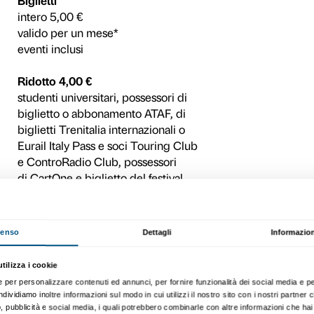
mettono in gioco una nuova 
porta avanti una concreta ba
Pensata non solo come un’
Platform si fonda sul tentati
territorio e alle realtà loca
settore delle associazioni 
professionisti afferenti a di
e documentari sulle problem
contributi di autori interna
all’architettura, dalle scien
strumento di riflessione su 
“sostenibile” sviluppo.
Orario mostra