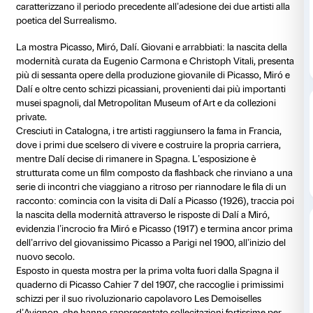
Piano nobile
Dedicata alla produzione giovanile di maestri che h
ruolo decisivo per gli esordi dell’arte moderna, la mo
esame il periodo pre-cubista di Picasso con suoi lavori
1907, mentre le opere di Miró realizzate fra il 1915 e i
presentate in relazione con quelle di Dalí del quinqu
1925 per porre in evidenza le differenze e relazioni sti
caratterizzano il periodo precedente all’adesione dei d
poetica del Surrealismo.
La mostra Picasso, Miró, Dalí. Giovani e arrabbiati: la
modernità curata da Eugenio Carmona e Christoph Vi
più di sessanta opere della produzione giovanile di P