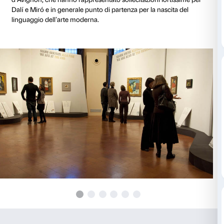
Dalí e oltre cento schizzi picassiani, provenienti dai p
musei spagnoli, dal Metropolitan Museum of Art e da 
private.
Cresciuti in Catalogna, i tre artisti raggiunsero la fam
dove i primi due scelsero di vivere e costruire la propr
mentre Dalí decise di rimanere in Spagna. L’esposiz
strutturata come un film composto da flashback che 
serie di incontri che viaggiano a ritroso per riannodare
racconto: comincia con la visita di Dalí a Picasso (192
la nascita della modernità attraverso le risposte di Dal
evidenzia l’incrocio fra Miró e Picasso (1917) e term
dell’arrivo del giovanissimo Picasso a Parigi nel 1900, 
nuovo secolo.
Esposto in questa mostra per la prima volta fuori dall
quaderno di Picasso Cahier 7 del 1907, che raccoglie 
schizzi per il suo rivoluzionario capolavoro Les Demo
d’Avignon, che hanno rappresentato sollecitazioni fo