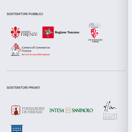
funzionalità dei social media e per analizzare il nostro traffic
Newsletter
Iscriviti alla nostra
inoltre informazioni sul modo in cui utilizzi il nostro sito con i
si occupano di analisi dei dati web, pubblicità e social media, 
combinarle con altre informazioni che hai fornito loro o che h
tuo utilizzo dei loro servizi.
Selezione
Dichiaro di aver preso visione della
Privacy Policy.
Necessari
del
Presto il consenso per l'iscrizione alla newsletter e altre comun
consenso
di marketing.
Presto il consenso per attività di analisi e profilazione.
Preferenze
Iscriviti
Statistiche
Marketing
Chi siamo
Sostienici