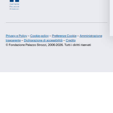
Fondazione Palazzo Strozzi
Sponsorship
Accetta tutti
Storia di Palazzo Strozzi
Comitato dei Partner d
Pubblicazioni e biblioteca
Palazzo Strozzi Foun
Accetta selezionati
Area stampa
Membership
Contatti
Rifiuta
Info e prenotazioni
Dal lunedì al venerdì, 9.00-18.00
+39 055 26 45 155
prenotazioni@palazzostrozzi.org
Palazzo Strozzi, Piazza Strozzi s.n.c.
50123 Firenze