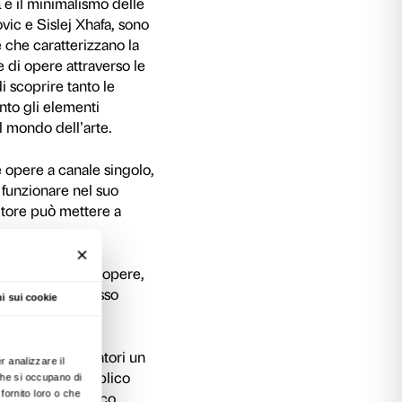
isti di varia origine e provenienza, concentrand
neità delle soluzioni espressive, delle tecnich
se degli artisti spazia da un’analisi del mezzo
ifiche potenzialità, ad un utilizzo pittorico o
sino a numerosi riferimenti e tangenze con il ci
imo piano le diverse strategie artistiche impi
documentaristico scelto da Harun Farocki e Alfr
fiction e documentario di Charlotte Ginsborg, fin
e articolate messinscena che si avvicinano al
tor Alimpiev.
storia del cinema diventano materia su cui operar
arrativo e illusionistico che sta alla base dell’
izzo di alcuni elementi propri del linguaggio