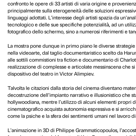
di confronto e dialogo con g
l’immaginazione e il pensiero
Nel corso della sua storia la
dimensione sonora, l’uso del
visivi che l’immagine elet
riposti nell’immagine in mo
state elaborate strategie nar
espressive intrinseche, ma 
come pittura, scultura, foto
letteratura, la danza e il teat
Curata da Anita Beckers, Wo
panoramica internazionale 
della videoarte da alcuni dei