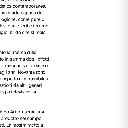
rima comparsa negli anni Sessanta, la videoarte
significativi dell’espressione artistica contem
to tecnico la rende infatti una forma d’arte capa
ioni sociali, politiche e antropologiche, come 
ettivi e personali, caratterizzandosi quale fertil