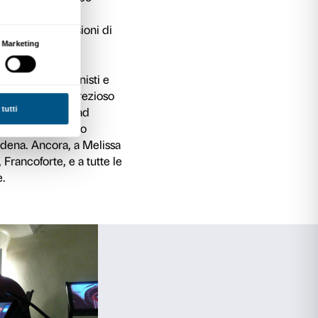
onomia espressiva e si arricchisce di significati
i sentimenti umani nel lavoro di Jesper Just.
ippe Grammaticopoulos, l’accostamento alla tec
tto di Kota Ezawa, l’essenzialità e il minimalis
turano i lavori di Marina Abramovic e Sislej Xha
 gamma di possibilità espressive che caratteriz
 offrire al pubblico una selezione di opere attra
ra i diversi approcci artistici, e di scoprire tanto
 diversi contesti culturali – quanto gli elementi
di crescente globalizzazione del mondo dell’art
ate selezionate esclusivamente opere a canale
oprio schermo, in modo tale da funzionare nel 