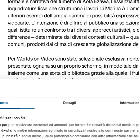
confronto le opere di 33 art
principalmente sulla eteroge
linguaggi adottati. L’interes
tecnologico e delle sue spec
fotografico dello schermo, 
La mostra pone dunque in pr
nella videoarte, dal taglio 
alle sottili commistioni tra 
realizzazione di complesse 
dispositivo del teatro in Vic
Talvolta le citazioni dalla 
decostruzione dell’impianto n
hollywoodiana, mentre l’util