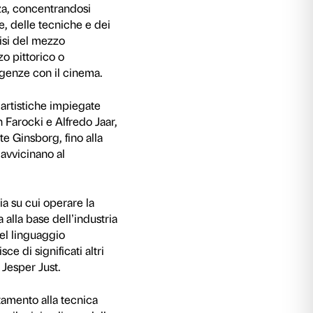
li altri media tramite un linguaggio ibrido che 
 critico degli artisti.
 videoarte ha ripensato e rinnovato la ricerca su
la parola e dei testi; ha esplorato la gamma degl
tronica consente sviluppando nuovi meccanismi 
vimento. Soprattutto a partire dagli anni Novan
rative e nuove indagini non solo rispetto alle po
anche mutuando stimoli e suggestioni da altri g
grafia, cinema nonché dal linguaggio televisivo,
ro.
rlds on Video – International Video Art presen
su quanto è stato recentemente prodotto nel 
 suoi più significativi protagonisti. La mostra m