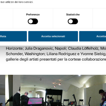
cinematografico acquista aut
come la psiche e la sfera de
L’animazione in 3D di Phil
formale e narrativa del fume
inquadrature fisse che strut
ulteriori esempi dell’ampia
videoarte. L’intenzione è di
quali istituire un confronto t
differenze – determinate dai
comuni, prodotti dal clima 
Per Worlds on Video sono st
presentate ognuna su un pr