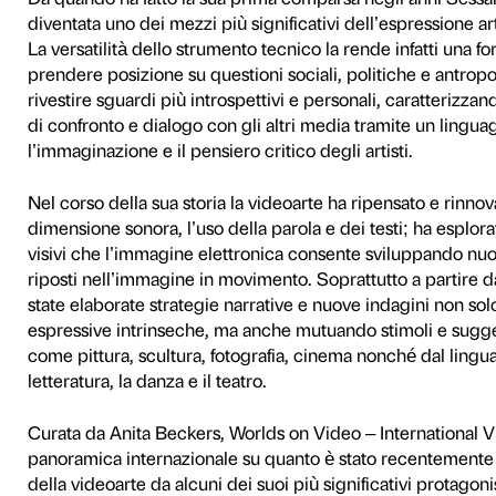
video
Da quando ha fatto la sua p
diventata uno dei mezzi più 
La versatilità dello strumen
prendere posizione su quest
rivestire sguardi più introsp