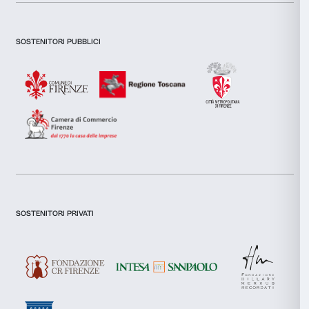
Newsletter
Iscriviti alla nostra
Dichiaro di aver preso visione della
Privacy Policy.
Presto il consenso per l'iscrizione alla newsletter e altre comun
di marketing.
Presto il consenso per attività di analisi e profilazione.