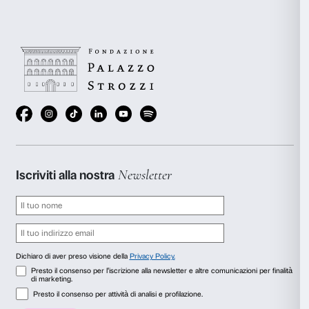
irripetibile e l’unicità risiede proprio nella transitorietà; i
perdiamo tutto questo se siamo occupati a inquadrare, mett
scattare.