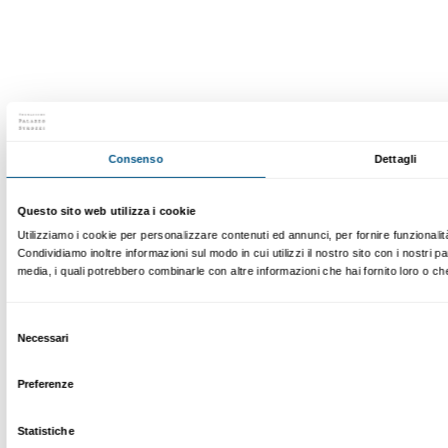
prenotazioni@palazzostrozzi.org
Palazzo Strozzi, Piazza Strozzi s.n.c.
50123 Firenze
SOSTENITORI PUBBLICI