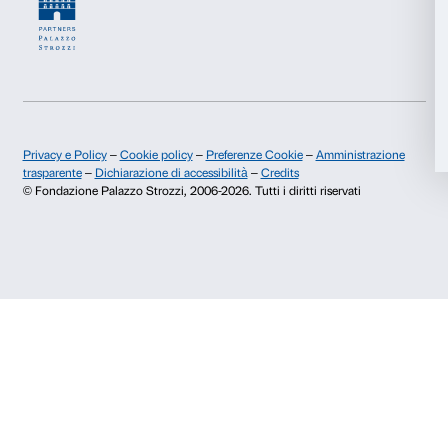
Iscriviti
Chi siamo
Sostienici
Fondazione Palazzo Strozzi
Sponsorship
Storia di Palazzo Strozzi
Comitato dei Partner d
Pubblicazioni e biblioteca
Palazzo Strozzi Foun
Area stampa
Membership
Contatti
Info e prenotazioni
Dal lunedì al venerdì, 9.00-18.00
+39 055 26 45 155