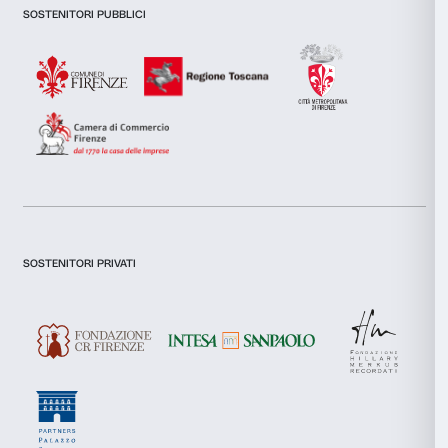
Accetta tutti
Accetta selezionati
Rifiuta
Gli ultimi incontri del workshop sono previsti per la 
gennaio. Si tratterà di un ultimo e fondamentale pas
che l’artista possa dare forma a una restituzione che f
tutte le attività svolte. Questa restituzione non sarà u
arrivo, bensì l’inizio di una ulteriore relazione con tutt
Come dice la stessa Marinella Senatore: «Pensarsi 