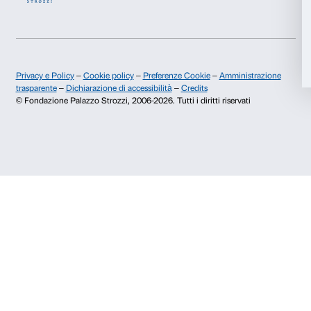
significa anche questo: persone che attivano altre p
entrando in contatto direttamente, le istanze di ognun
mani degli altri, filtrate da diverse memorie, autobiogr
pensieri, verranno portate a un risultato completame
In copertina: Marinella Senatore,
We Rise by Lifting 
Installation view, Palazzo Strozzi, Florence, 2020. 
Ela Bialkowska, OKNOstudio