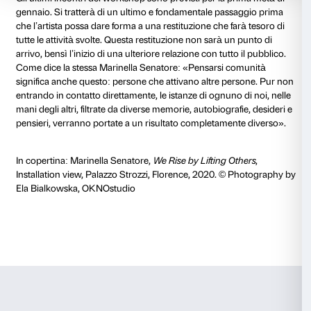
Gli esercizi coreografici permettono di dare sostanza
pensiero che la sola parola non può permettere e rie
comunità, adesione, aggregazione. Come afferma un
Lucia: «È stato un momento intenso. Mi sto regalan
per me, insieme a voi; è questa la cosa bella e impor
abbiamo un video, però vi sento, è come avervi qui. È
come pensiamo tutti che il video e le cose digitali sia
invece non lo sono». Nella dinamica coreografica id
Marinella fondamentale è infatti la dimensione del pre
e ora”, in cui le sue indicazioni ai partecipanti servo