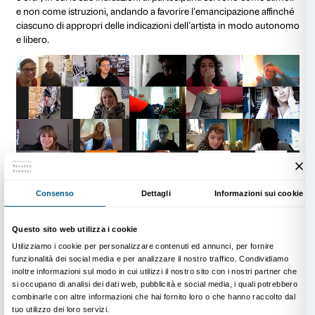
Nella relazione tra partecipanti mediata dallo scherm
computer, e dalle tante “finestre” aperte su singoli mo
l’immagine dei diversi partecipanti arriva così a restit
un’impressione di presenza quasi più forte, più libera 
di quanto possa fare la sola dimensione verbale. I corp
nella griglia di Zoom danno forma a un movimento di
di assonanze e dissonanze, poetico e libero anche in v
spontaneità.