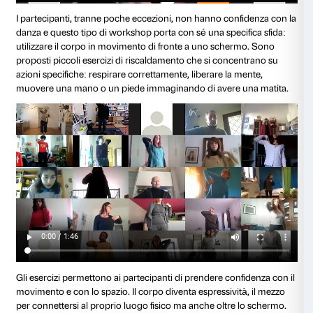
Photo Stella Olivier. Courtesy the artist.
I workshop si concentrano sull’uso del corpo per un
non verbale di idee, riflessioni e punti di vista: ogni 
protagonista attiva ed è chiamata a seguire e interpre
indicazioni coreografiche che nascono dal dialogo con
con le sue collaboratrici, le coreografe Elisa Zucche
Molinaro, membri del collettivo berlinese ESPZ. Sono
partecipanti ai workshop, suddivisi in cinque gruppi 
studenti, educatori, utenti di centri diurni, detenuti, art
altre persone che negli ultimi anni hanno partecipato
iniziative di Palazzo Strozzi, che sono entrate a far pa
comunità. A queste si aggiunge un sesto gruppo di so
partecipanti, formato da ospiti di RSA, persone con 
compagnia dei loro carer e familiari, persone che st
con maggiori difficoltà i periodi di confinamento ch
caratterizzato questo lungo 2020.