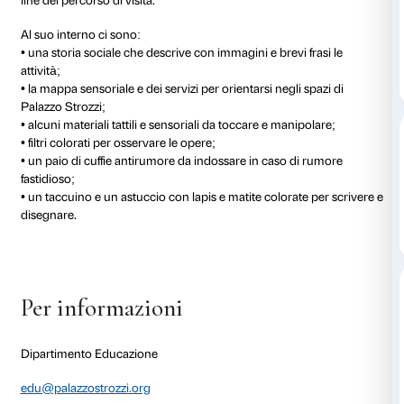
La borsa sensoriale è pensata per studenti e student
disabilità o con altri tipi di fragilità. È uno strumento
delle classi di ogni ordine e grado e i materiali al suo
possono essere usati per diminuire il sovraccarico se
favorire la partecipazione all’esperienza di visita in m
La borsa è affidata agli insegnanti, agli educatori e al
è possibile richiederla all’arrivo a Palazzo Strozzi all
accompagna la classe nell’attività. Deve essere ricon
fine del percorso di visita.
Al suo interno ci sono:
• una storia sociale che descrive con immagini e brevi 
attività;
• la mappa sensoriale e dei servizi per orientarsi negli