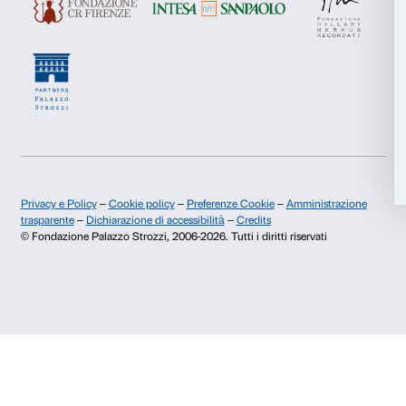
Storia di Palazzo Strozzi
Comitato dei Partner d
Pubblicazioni e biblioteca
Palazzo Strozzi Foun
Marketing
Area stampa
Membership
Contatti
Accetta tutti
Info e prenotazioni
Dal lunedì al venerdì, 9.00-18.00
Accetta selezionati
+39 055 26 45 155
prenotazioni@palazzostrozzi.org
Rifiuta
Palazzo Strozzi, Piazza Strozzi s.n.c.
50123 Firenze