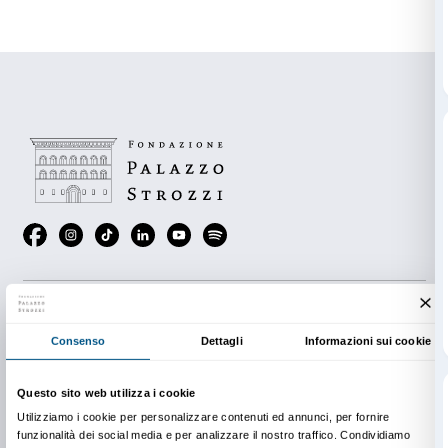
Palazzo Strozzi;
• alcuni materiali tattili e sensoriali da toccare e mani
• filtri colorati per osservare le opere;
• un paio di cuffie antirumore da indossare in caso d
fastidioso;
• un taccuino e un astuccio con lapis e matite colorat
disegnare.
Per informazioni
Dipartimento Educazione
edu@palazzostrozzi.org