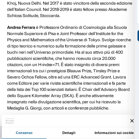
di Firenze (prof. Marco Raffaele), California State Univ
Marsha Steinberg), Fondazione Studio Marangoni (p
Minunno), LABA Libera Accademia di Belle Arti (prof
Innocenti), IED Firenze (prof.ssa Daria Filardo) e Mani
Tabacchi.
Un ringraziamento particolare e Leone Contini e And
che hanno contribuito con i loro talk ad ampliare il di
affrontandolo da una prospettiva artistica e scientifica
Biografie ospiti
Leone Contini
ha studiato filosofia e antropologia cul
all’Università di Siena. La sua ricerca si colloca lungo