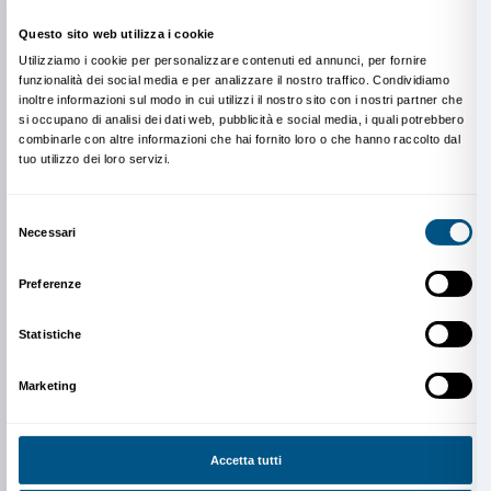
contatto tra pratiche creative e lavoro etnografico. 
o realizzato interventi presso: Centre Pompidou, Par
Berlino; PAV, Torino; IAC, Lyon; Manifesta 12, Pale
Sandretto, Torino; Museo delle Civiltà, Roma; Mudec
Quadriennale, Roma; Cittadellarte, Biella; Mart, Rove
Foundation, Londra; Kunstraum, Monaco e Kunstver
Khoj, Nuova Delhi. Nel 2017 è stato vincitore della 
dell’Italian Council. Nel 2018-2019 è stato fellow pr
Schloss Solitude, Stoccarda.
Andrea Ferrara
è Professore Ordinario di Cosmologia
Normale Superiore di Pisa e Joint Professor dell’Instit
Physics and Mathematics of the Universe di Tokyo. S
di tipo teorico e numerico sulla formazione delle prim
buchi neri nell’Universo primordiale. Ha al suo attivo
pubblicazioni scientifiche, che hanno ricevuto circa
citazioni, con un H-index=71. È stato insignito di dive