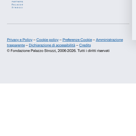
Accetta selezionati
Rifiuta
Chi siamo
Sostienici
Fondazione Palazzo Strozzi
Sponsorship
Storia di Palazzo Strozzi
Comitato dei Partner d
Pubblicazioni e biblioteca
Palazzo Strozzi Foun
Area stampa
Membership
Contatti
Info e prenotazioni
Dal lunedì al venerdì, 9.00-18.00
+39 055 26 45 155
prenotazioni@palazzostrozzi.org