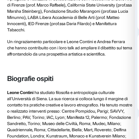
contemporanea offrendo agli studenti un campo di ana
Il progetto ha una durata di quattro mesi e offre alla 
generazione di artisti l’opportunità di avvicinarsi al 
un ciclo di appuntamenti (lecture, talk con artisti e scie
alla mostra, tavoli di lavoro) e stimolare la produzio
opere d’arte. Nel periodo maggio-giugno, come com
lavoro svolto nella prima fase, sarà realizzata una mos
cura degli stessi studenti (18-28 giugno).
Manifattura Tabacchi sostiene l’iniziativa e mette a d
spazio sul proprio sito per lo sviluppo del progetto e
line: gli studenti hanno così l’opportunità di lavorare 
aspetti che riguardano la produzione, l’organizzazion
comunicazione di un progetto artistico nella sua inte
Il progetto è realizzato in collaborazione con Accadem