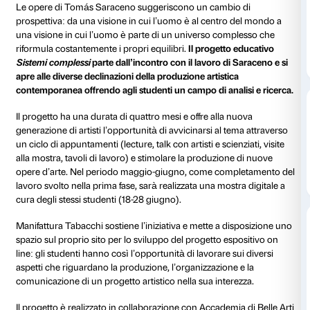
al 01 novembre 2020
Il progetto
Sistemi complessi
è dedicato agli studenti
accademie d’arte di Firenze (italiane e internazionali
l’obiettivo di usare la mostra
Tomás Saraceno. Aria
(
22 febbraio-1° novembre 2020) come ambito di ricer
dell’interdipendenza tra sistemi in campo scientifico, 
culturale.
Le opere di Tomás Saraceno suggeriscono un cambi
prospettiva: da una visione in cui l’uomo è al centro
una visione in cui l’uomo è parte di un universo co
riformula costantemente i propri equilibri.
Il progett
Sistemi complessi
parte dall’incontro con il lavoro d
apre alle diverse declinazioni della produzione artisti