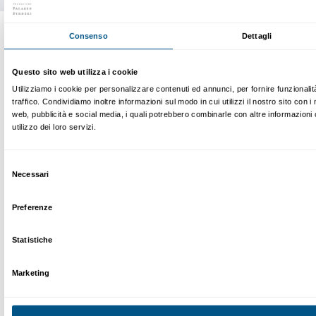
di marketing.
Presto il consenso per attività di analisi e profilazione.
Iscriviti
Chi siamo
Sostienici
Fondazione Palazzo Strozzi
Sponsorship
Storia di Palazzo Strozzi
Comitato dei Partner d
Pubblicazioni e biblioteca
Palazzo Strozzi Foun
Area stampa
Membership
Contatti
Info e prenotazioni