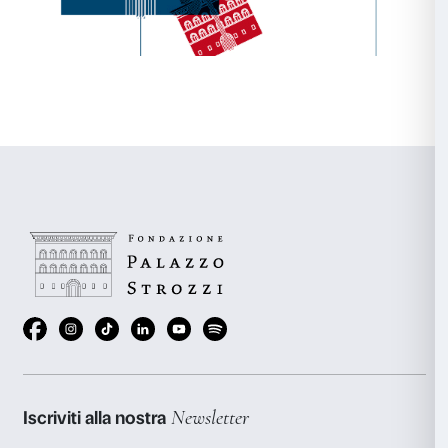
Sia che tu decida di regalare la tessera Amico di Palazzo St
biglietti delle mostre, il tuo regalo ti sarà consegnato in un
natalizia
, disponibile solo presso la biglietteria di Palazzo S
informazioni:
amici@palazzostrozzi.org
Tel. 055 2645155