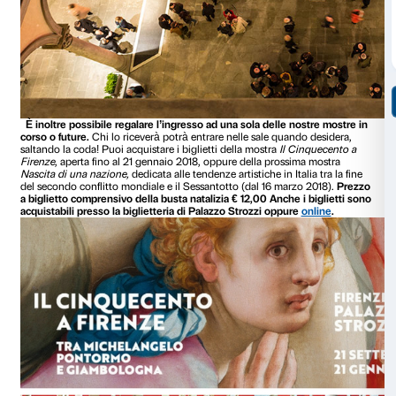
un invito alle inaugurazioni valido per due perso
partecipazione alle visite guidate gratuite dedicat
newsletter dedicata
convenzioni con altri musei/istituzioni
È possibile scegliere fra diverse tipologie di membership: In
(dedicata agli under 26 e over 65 anni), Coppie, Famiglie, 
La tessera Amico di Palazzo Strozzi è acquistabile presso l
cortile del Palazzo oppure
online
a partire da € 30,00.