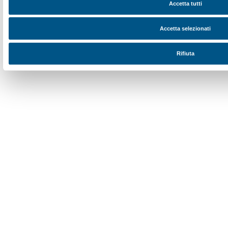
Dal lunedì al venerdì, 9.00-18.00
+39 055 26 45 155
prenotazioni@palazzostrozzi.org
Palazzo Strozzi, Piazza Strozzi s.n.c.
50123 Firenze
SOSTENITORI PUBBLICI