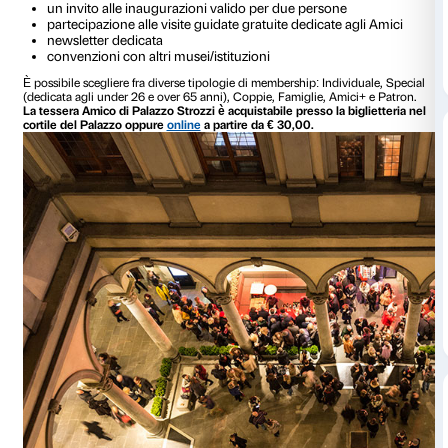
Fare un regalo a Natale che rispecchi le passioni di chi lo r
che dimostra più attenzione rispetto a tanti altri oggetti co
negozio. Conosci qualcuno appassionato d’arte e cultura?
fargli
un regalo speciale: un anno di mostre insieme a Pala
Durante il periodo natalizio sarà infatti possibile acquistare
di Palazzo Strozzi
,
un modo unico per essere protagonista 
nostre esposizioni, eventi e inaugurazioni
usufruendo di va
fra i quali:
ingresso individuale gratuito illimitato alle mostr