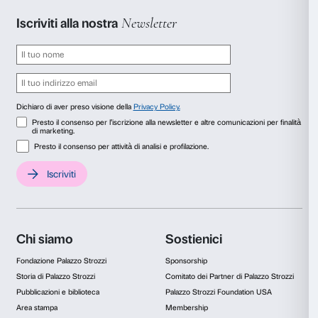
Foto di Alessandro Moggi
Gioia o paura: i glicini 
facciata di palazzo str
È interessante rilevare che ognuna delle 8 piante di glicine 
facciata di Palazzo Strozzi, la cui crescita è influenzata dall
gioia dei visitatori presenti nelle due speciali sale cinematogr
negli spazi della Strozzina, ha effettuato una “scelta”. La di
dominante del glicine è stata quella della gioia che è stata s
mentre le rimanenti 3 hanno scelto la direzione della paura.
ha affermato Mancuso: “Sembra confermato l’effetto che la