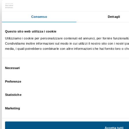
prenotazioni@palazzostrozzi.org
Palazzo Strozzi, Piazza Strozzi s.n.c.
50123 Firenze
SOSTENITORI PUBBLICI