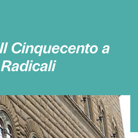
i per
Il Cinquec
opie Radicali