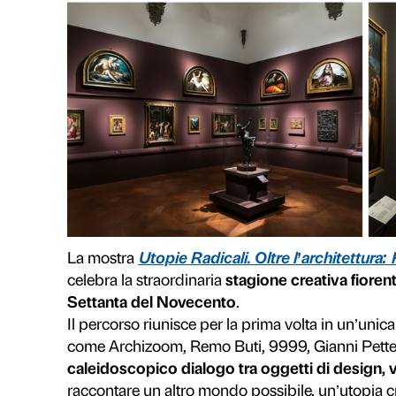
a Firenze.
Tra Michelangelo, Po
permette un dialogo tra ecceziona
l’occasione, di
artisti come Miche
Santi di Tito, Giambologna, Ba
Ultimo atto d’una trilogia di mostr
Pontormo e Rosso Fiorentino
nel 
sviluppo dell’arte fiorentina nel
cultura e di estro intellettuale
, s
Francesco I de’ Medici, uno dei p