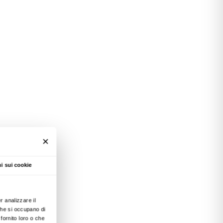
in questo momento a
 a Firenze
e
Utopie