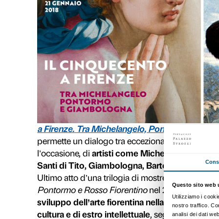
Domenica 21 gennaio sarà l’ultimo
Palazzo Strozzi. Restano quindi
p
Radicali
, due mostre molto divers