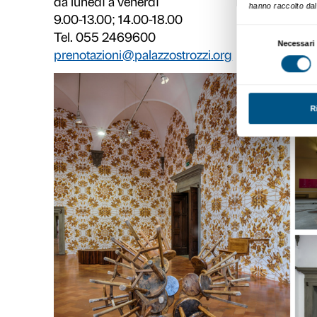
dissidente e personalità provoca
famoso artista cinese vivente e u
tra attivismo politico e ricerca art
espressione
. Nelle sue opere l’ar
denunciando le
contraddizioni t