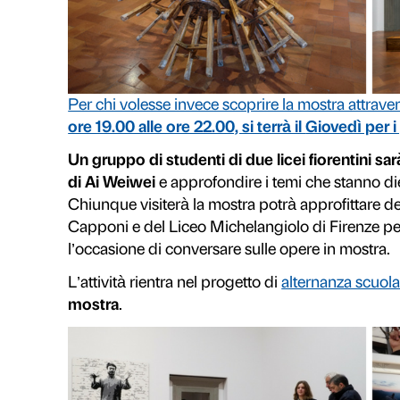
Una mostra che vede per la prim
unitario
coinvolgendo la facciata, 
inedita per i visitatori che esalta il
di Firenze.
Per visitare la mostra
con una del
giovedì alle 19.00 e ogni sabato 
Per info e prenotazioni
da lunedì a venerdì
9.00-13.00; 14.00-18.00
Tel. 055 2469600
prenotazioni@palazzostrozzi.org