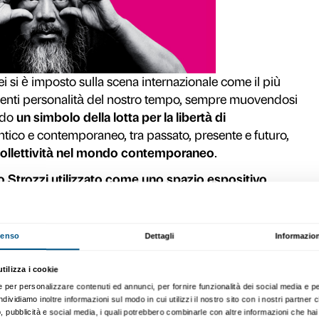
per visitare
Ai Weiwei. Libero
la prima grand
ontroversi artisti contemporanei:
Ai Weiwei
.