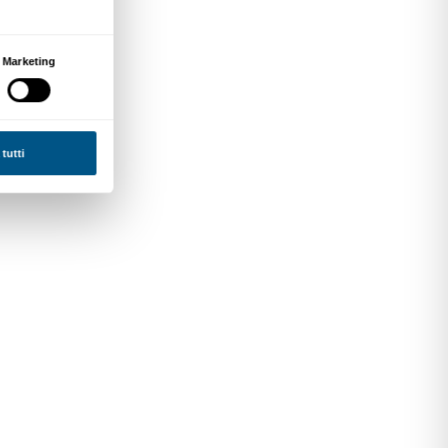
Artista
ernazionale come il più
o tempo, sempre muovendosi
la libertà di
ssato, presente e futuro,
temporaneo
.