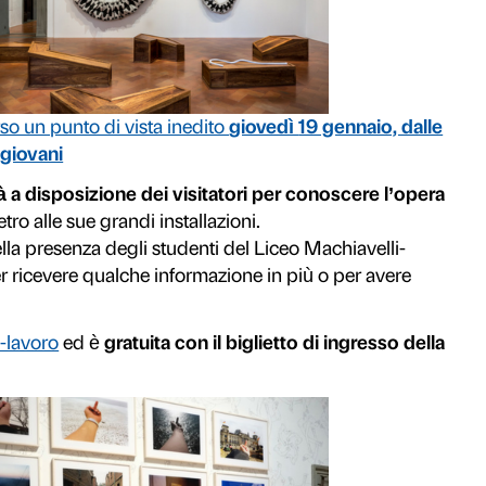
a volta Palazzo Strozzi utilizzato come un
il cortile, il Piano Nobile e la Strozzina. Un’
rapporto tra tradizione e modernità
, in un 
Consenso
Dett
le nostre guide è possibile partecipare all
Questo sito web utilizza i cookie
alle 18.00
.
Utilizziamo i cookie per personalizzare contenuti ed annunci, pe
nostro traffico. Condividiamo inoltre informazioni sul modo in cu
analisi dei dati web, pubblicità e social media, i quali potrebb
hanno raccolto dal tuo utilizzo dei loro servizi.
Selezione
Necessari
Preferenze
del
consenso