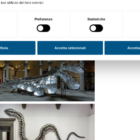
toria,
Ai Weiwei si è imposto sulla scena int
na delle più influenti personalità del nostr
istica e diventando
un simbolo della lotta per 
tista gioca tra antico e contemporaneo, tra pa
ra individuo e collettività nel mondo con