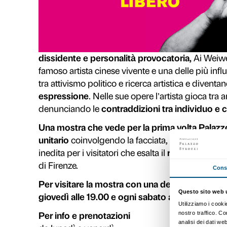
C’è tempo solo fino al 22 gennaio 
dedicata a uno dei più celebri e c