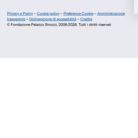
prenotazioni@palazzostrozzi.org
Accetta selezionati
Palazzo Strozzi, Piazza Strozzi s.n.c.
50123 Firenze
Rifiuta
SOSTENITORI PUBBLICI