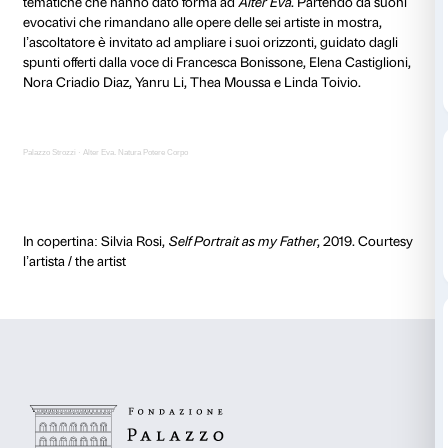
Quali riflessioni si celano dietro a una mostra? Quali 
critici che guidano un curatore nel dialogo con gli art
La classe del master in Curatorial Practice 2020/21 di
che ha collaborato alla creazione di
Alter Eva. Natur
ha sviluppato una serie di conversazioni per esplorar
curatoriali della mostra e condividere attraverso la pr
dell’ascolto un inedito dietro le quinte.
Sei tracce audio per indagare e sviluppare ulteriorme
tematiche che hanno dato forma ad
Alter Eva
. Parte
evocativi che rimandano alle opere delle sei artiste in
l’ascoltatore è invitato ad ampliare i suoi orizzonti, g
spunti offerti dalla voce di Francesca Bonissone, Elen
Nora Criadio Diaz, Yanru Li, Thea Moussa e Linda To