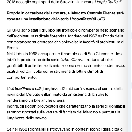
Domenico Montano, direttore generale di Mercato Ce
racconta il coinvolgimento nella mostra
Utopie Radic
nuovo incontro con artisti e architetti che ripropone 
MCF di creare occasioni democratiche per la fruizione
cultura. Una riflessione verso l’arte di oggi e la città 
continuerà
”.
È in quest’ottica che il quarto momento dedicato all’
contemporanea al
Mercato Centrale
vede crescere il 
rapporto con la città:
MCF incontra – di nuovo raffor
legame – Palazzo Strozzi
, che dal 20 Ottobre 2017 a
2018 accoglie negli spazi della Strozzina la mostra
Ut
Proprio in occasione della mostra, al Mercato Centra
esposta una installazione della serie
Urboeffimeri
di
Gli
UFO
sono stati il gruppo più ironico e dirompente