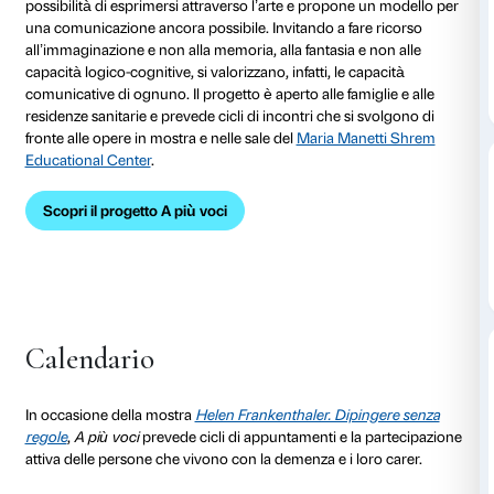
al 26 gennaio 2025
A più voci
è il progetto che Fondazione Palazzo Stroz
persone con demenza e chi se ne prende cura. Il pr
cura del Dipartimento Educazione della Fondazione e 
collaborazione con educatori geriatrici specializzati.
A più voci
offre alle persone che vivono con la demen
possibilità di esprimersi attraverso l’arte e propone 
una comunicazione ancora possibile. Invitando a fare
all’immaginazione e non alla memoria, alla fantasia e 
capacità logico-cognitive, si valorizzano, infatti, le ca
comunicative di ognuno. Il progetto è aperto alle fami
residenze sanitarie e prevede cicli di incontri che si 