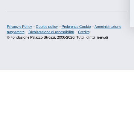
di marketing.
Rifiuta
Presto il consenso per attività di analisi e profilazione.
Iscriviti
Chi siamo
Sostienici
Fondazione Palazzo Strozzi
Sponsorship
Storia di Palazzo Strozzi
Comitato dei Partner d
Pubblicazioni e biblioteca
Palazzo Strozzi Foun
Area stampa
Membership
Contatti
Info e prenotazioni