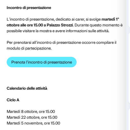
fronte alle opere in mostra e nelle sale del
Maria Mane
Educational Center
.
Scopri il progetto A più voci
Calendario
In occasione della mostra
Helen Frankenthaler. Dipi
regole
,
A più voci
prevede cicli di appuntamenti e la 
attiva delle persone che vivono con la demenza e i lo