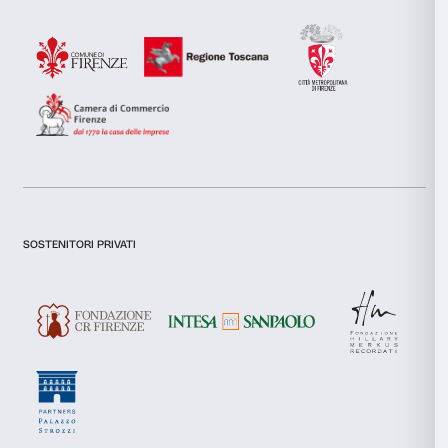
Selezione
Necessari
del
consenso
Preferenze
Statistiche
Marketing
Newsletter
Iscriviti alla nostra
Accetta tutti
Accetta selezionati
Dichiaro di aver preso visione della
Privacy Policy.
Presto il consenso per l'iscrizione alla newsletter e altre comun