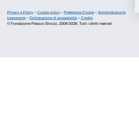
Contatti
Info e prenotazioni
Rifiuta
Dal lunedì al venerdì, 9.00-18.00
+39 055 26 45 155
prenotazioni@palazzostrozzi.org
Palazzo Strozzi, Piazza Strozzi s.n.c.
50123 Firenze
SOSTENITORI PUBBLICI