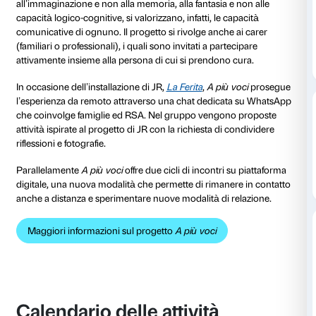
A più voci
è il progetto che Fondazione Palazzo Stroz
persone con Alzheimer e chi se ne prende cura. Il p
cura del Dipartimento Educazione della Fondazione e 
collaborazione con educatori geriatrici specializzati.
A più voci
offre alle persone che vivono con la demen
possibilità di esprimersi attraverso l’arte e propone 
una comunicazione ancora possibile. Invitando a fare
all’immaginazione e non alla memoria, alla fantasia e 
capacità logico-cognitive, si valorizzano, infatti, le ca
comunicative di ognuno. Il progetto si rivolge anche 
(familiari o professionali), i quali sono invitati a parte
attivamente insieme alla persona di cui si prendono c