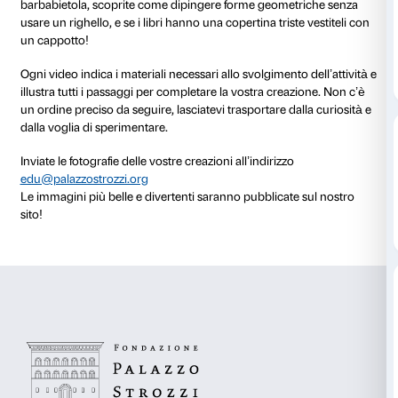
Quattro attività per divertirsi con l’arte, dedicate alle
bambini dai 3 ai 6 anni, ispirate al progetto
We Rise by
di Marinella Senatore: quattro video per stimolare la c
divertirsi con tutta la famiglia, utilizzando materiali f
reperibili in casa o in cartoleria.
Liberate tutta la vostra fantasia: costruite un rosone d
appendere all’albero di Natale, realizzate gagliardetti 
barbabietola, scoprite come dipingere forme geomet
usare un righello, e se i libri hanno una copertina trist
un cappotto!
Ogni video indica i materiali necessari allo svolgimento
illustra tutti i passaggi per completare la vostra crea