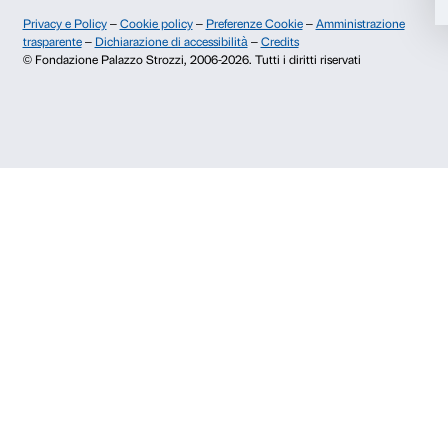
Palazzo Strozzi, Piazza Strozzi s.n.c.
Accetta selezionati
50123 Firenze
Rifiuta
SOSTENITORI PUBBLICI