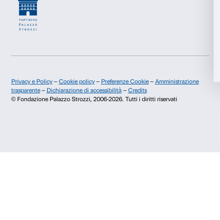
+39 055 26 45 155
prenotazioni@palazzostrozzi.org
Marketing
Palazzo Strozzi, Piazza Strozzi s.n.c.
50123 Firenze
Accetta tutti
Accetta selezionati
SOSTENITORI PUBBLICI
Rifiuta