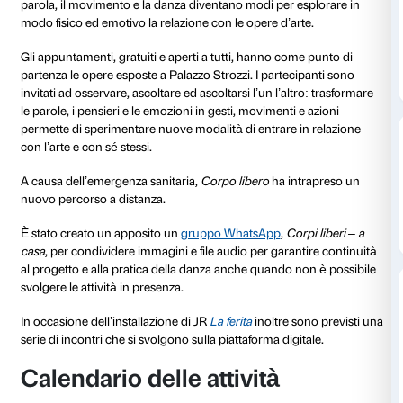
Corpo libero
è il progetto che Palazzo Strozzi organi
collaborazione con
Dance Well – movimento e ricerca
Parkinson
, nato grazie al confronto con le esperienz
Parkinson di Villa Margherita (Kos Care) di Vicenza e 
Bassano del Grappa.
Nel programma
Corpo libero
le competenze professi
educatori museali e insegnanti di danza creano espe
parola, il movimento e la danza diventano modi per e
modo fisico ed emotivo la relazione con le opere d’ar
Gli appuntamenti, gratuiti e aperti a tutti, hanno com
partenza le opere esposte a Palazzo Strozzi. I parteci
invitati ad osservare, ascoltare ed ascoltarsi l’un l’alt