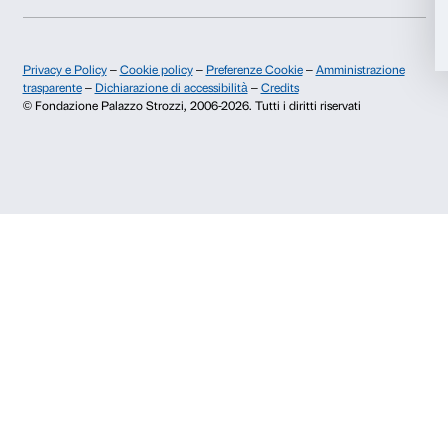
Accetta tutti
+39 055 26 45 155
prenotazioni@palazzostrozzi.org
Accetta selezionati
Palazzo Strozzi, Piazza Strozzi s.n.c.
50123 Firenze
Rifiuta
SOSTENITORI PUBBLICI