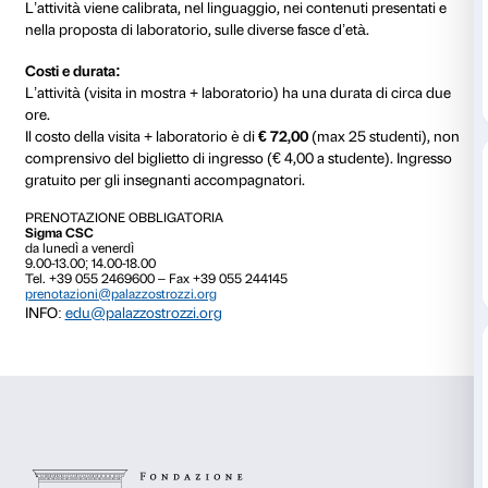
L’attività laboratoriale segue la visita alla mostra
Belle
Van Gogh, Chagall e Fontana
e ha l’obiettivo di invit
partecipante a rielaborare in modo personale gli stim
durante il percorso. Le parole utilizzate dai bambini p
opere della mostra sono trascritte e, in laboratorio, d
punto di partenza per un’elaborazione personale fatt
artistici diversi. L’attività favorisce l’associazione crea
immagini per stimolare le capacità di rielaborazione 
L’attività viene calibrata, nel linguaggio, nei contenut
nella proposta di laboratorio, sulle diverse fasce d’età
Costi e durata:
L’attività (visita in mostra + laboratorio) ha una durat
ore.