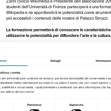
La cultura libera e accessi
degli studenti e più in gene
una Nazione. Tra Guttuso, 
collaborazione tra il grupp
Biblioteche),
Wikimedia Ital
libera) e la Fondazione Pala
Affiancati da Silvia Bruni