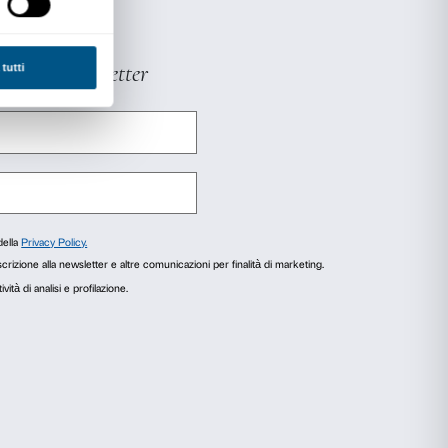
residente dell’associazione 2014-2016) un gru
 Firenze parteciperà a una formazione dedicata 
à le potenzialità come strumento per rendere
delle mostre di Palazzo Strozzi.
i conoscere le caratteristiche di Wikipedia e
er diffondere l’arte e la cultura.
aborazione con:
alia, professoressa Tiziana Serena (SAGAS –
renze).
agli
Informazioni sui cookie
r fornire funzionalità dei social media e per analizzare il
i utilizzi il nostro sito con i nostri partner che si occupano di