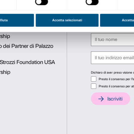
Zanni (Socio Wikimedia e P
studenti dell’Università di
Wikipedia e ne approfondir
più accessibili i contenuti 
La formazione permetterà d
utilizzarne le potenzialità p
Progetto realizzato in coll
MAB Toscana, Wikimedia It
Università degli Studi di Fi
Consenso
Dett
Questo sito web utilizza i cookie
Utilizziamo i cookie per personalizzare contenuti ed annunci, pe
nostro traffico. Condividiamo inoltre informazioni sul modo in cu