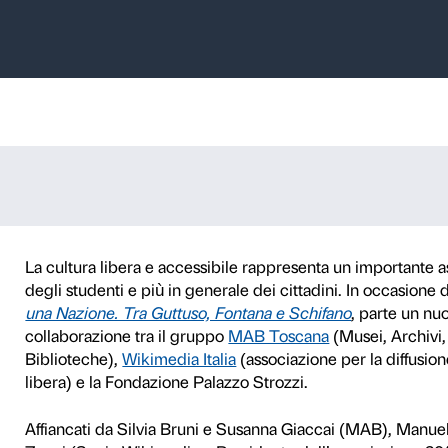
Wikipedia – Na
e
À E ACCADEMIE