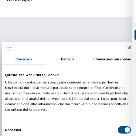
Ha scritto numerosi saggi sul mondo antico e di Filoso
La sua ricerca artistica si concentra sulla dimensione 
gesto stesso del fare pittura (e scrittura), scandito 
forma che può essere definita liturgica. Il suo lavoro è
sguardo filosofico che si confronta al contempo con i
greco e la meditazione cristiana.
Fabrizio Ajello
riflette e interviene su modelli culturali
attraverso un’indagine e un confronto continuo con 
del sacro, della memoria collettiva/individuale e del r
spazio pubblico e spazio privato. Nel corso del temp
reinventato l’utilizzo di tecniche pittoriche, video/fot
scultoree nell’ambito di processi installativi e performat
dare all’esperienza artistica una dimensione sociale.
http://spazidocili.blogspot.it/
Il progetto è realizzato grazie alla collaborazione di: