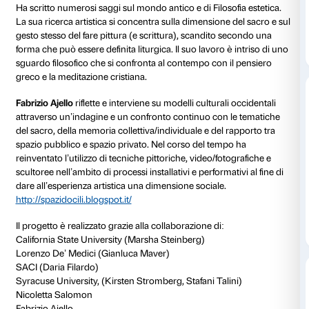
invitati Nicoletta Salomon e Fabrizio Ajello che prese
proprio lavoro in due talk; questi appuntamenti rap
ulteriore momento di confronto per suggerire nuovi p
approcci e letture dedicate al tema del sacro.
Il 9 dicembre, dalle ore 18.00 alle 19.30
, al termine de
produzione, gli studenti presenteranno le produzioni
significative in un incontro pubblico a Palazzo Strozzi
Strozzina).
Biografie artisti:
Nicoletta Salomon
è pittrice, scrittrice e studiosa di E
mondo classico. Si è formata alla Scuola Normale Sup
dove ha conseguito laurea, PhD e Post-PhD, ha fatto 
università europee e negli Stati Uniti e attualmente 
Writing and Painting alla Florence University of the Ar