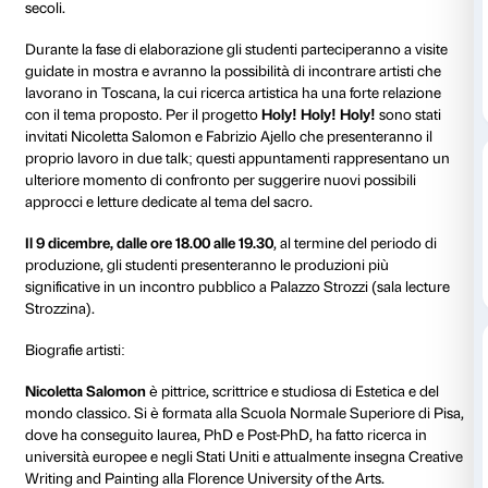
In occasione della mostra
Bellezza divina tra Van Go
Fontana
il dipartimento di Educazione di Palazzo Stro
progetto
Holy! Holy! Holy!
dedicato agli studenti di 
Accademie d’arte di Firenze.
Il progetto nasce dall’idea di utilizzare la mostra com
analisi, finalizzato alla produzione di nuove opere na
con il tema del sacro e la trasformazione dell’iconogra
attraverso una lettura storica e politica dell’arte degli
secoli.
Durante la fase di elaborazione gli studenti partecipe
guidate in mostra e avranno la possibilità di incontrar
lavorano in Toscana, la cui ricerca artistica ha una fo
con il tema proposto. Per il progetto
Holy! Holy! Hol