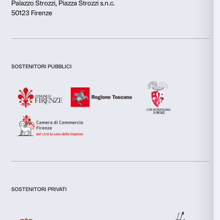
Questo sito web utilizza i cookie
Utilizziamo i cookie per personalizzare contenuti ed annunci, 
funzionalità dei social media e per analizzare il nostro traffic
inoltre informazioni sul modo in cui utilizzi il nostro sito con i
Newsletter
Iscriviti alla nostra
si occupano di analisi dei dati web, pubblicità e social media, 
combinarle con altre informazioni che hai fornito loro o che h
tuo utilizzo dei loro servizi.
Selezione
Necessari
del
Dichiaro di aver preso visione della
Privacy Policy.
consenso
Presto il consenso per l'iscrizione alla newsletter e altre comun
Preferenze
di marketing.
Presto il consenso per attività di analisi e profilazione.
Statistiche
Iscriviti