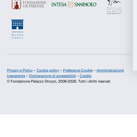
Marketing
Chi siamo
Sostienici
Accetta tutti
Fondazione Palazzo Strozzi
Sponsorship
Accetta selezionati
Storia di Palazzo Strozzi
Comitato dei Partner d
Pubblicazioni e biblioteca
Palazzo Strozzi Foun
Area stampa
Membership
Rifiuta
Contatti
Info e prenotazioni
Dal lunedì al venerdì, 9.00-18.00
+39 055 26 45 155
prenotazioni@palazzostrozzi.org