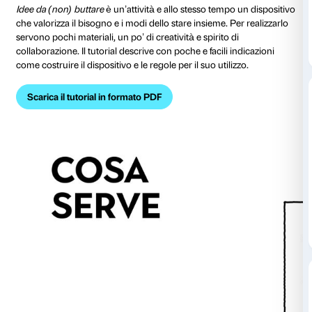
Per ulteriori informazioni scrivi a
edu@palazzostrozzi
Idee da (non) buttare
Attività da svolgere in classe. Tutorial illustrato per i
La grande luminaria che l’artista Marinella Senatore h
cortile di Palazzo Strozzi celebra il senso di comunità
di stare insieme agli altri che accompagna ogni fase de
L’installazione di Marinella Senatore è presentata al 
periodo che porta con sé celebrazioni e voglia di sta
e amici. In un anno in cui abbiamo avuto meno possibi
insieme ai nostri cari, le festività si caricano di aspet
alte.