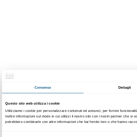
Presto il consenso per attività di analisi e profilazione.
Iscriviti
Chi siamo
Sostienici
Fondazione Palazzo Strozzi
Sponsorship
Storia di Palazzo Strozzi
Comitato dei Partner d
Pubblicazioni e biblioteca
Palazzo Strozzi Foun
Area stampa
Membership
Contatti
Info e prenotazioni