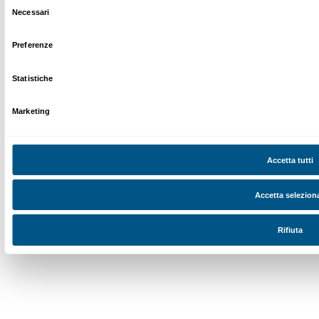
Dal lunedì al venerdì, 9.00-18.00
+39 055 26 45 155
prenotazioni@palazzostrozzi.org
Palazzo Strozzi, Piazza Strozzi s.n.c.
50123 Firenze
SOSTENITORI PUBBLICI