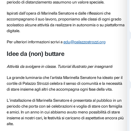
Dal 3 dicembre 2020 al 7 febbraio 2021 Palazzo Stro
We Rise by Lifting Others
(
Ci eleviamo sollevando gli a
progetto ideato dell’artista italiana Marinella Senatore
Marinella Senatore può prendere la forma di grandi in
luminose, come quella visibile nel cortile di Palazzo St
febbraio, o di performance collettive. Le sue opere
una riflessione sull’idea di comunità, di rappresentazi
vicinanza e relazione tra gli individui: sono temi che 
periodo di distanziamento assumono un valore speci
Ispirati dall’opera di Marinella Senatore e dalle rifless
accompagnano il suo lavoro, proponiamo alle classi 
scolastico alcune attività da realizzare in autonomia 
digitale.