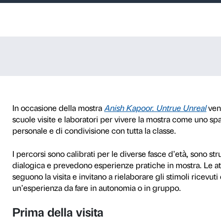
99,9%
aria di I grado
DATA
SCUOLE