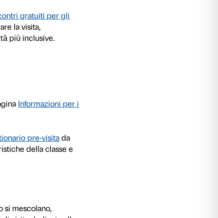
nish Kapoor. Untrue Unreal
vengono proposte a
per vivere la mostra come uno spazio di sperime
con tutta la classe.
 le diverse fasce d’età, sono strutturati in modal
enze pratiche in mostra. Le attività in laborat
a rielaborare gli stimoli ricevuti dalle opere att
tonomia o in gruppo.