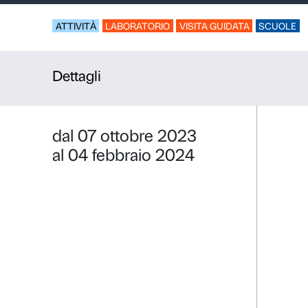
Invisibile 
Per la scuola second
ATTIVITÀ
LABORATORIO
VISITA GUI
Dettagli