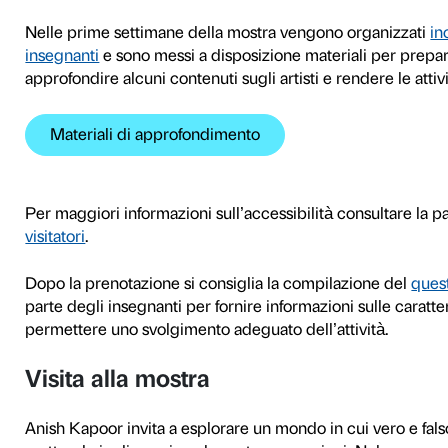
In occasione della mostra
A
scuole visite e laboratori 
personale e di condivisione 
I percorsi sono calibrati per
dialogica e prevedono esperi
seguono la visita e invitano 
un’esperienza da fare in au
Prima della visita