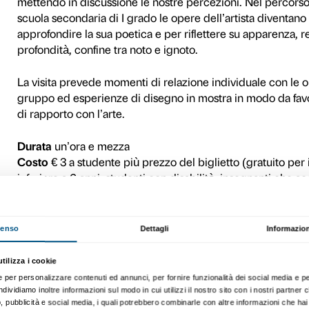
Nelle prime settimane dell
insegnanti
e sono messi a di
approfondire alcuni contenuti
Materiali di approfondi
Per maggiori informazioni su
visitatori
.
Dopo la prenotazione si con
parte degli insegnanti per fo
permettere uno svolgimento 