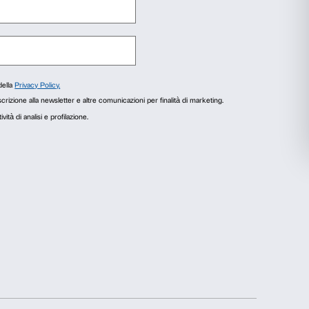
all’artista, la cera. Forme e sculture tridimensi
ipolazione, cresceranno, si uniranno a quelle d
elezionati
Accetta tutti
loro stato iniziale.
rio favoriranno la riflessione personale e la dinam
enza diventi un’occasione per conoscere sé st
zzo del biglietto (gratuito per gli studenti con
accompagnano la classe)