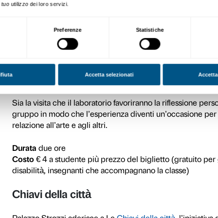
Visita alla mostra
Anish Kapoor invita a esplo
mettendo in discussione le n
scuola secondaria di I grado
approfondire la sua poetica 
profondità, confine tra noto
La visita prevede momenti d
gruppo ed esperienze di di
di rapporto con l’arte.
Durata
un’ora e mezza