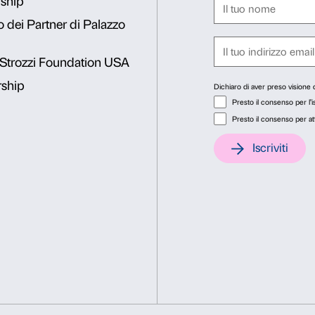
attraverso un materiale caro 
affioreranno grazie alla man
Rifiuta
Accetta s
compagni per poi tornare al 
Sia la visita che il laborato
gruppo in modo che l’esperi
relazione all’arte e agli altri.
Durata
due ore
Costo
€ 4 a studente più pre
disabilità, insegnanti che 
Chiavi della città