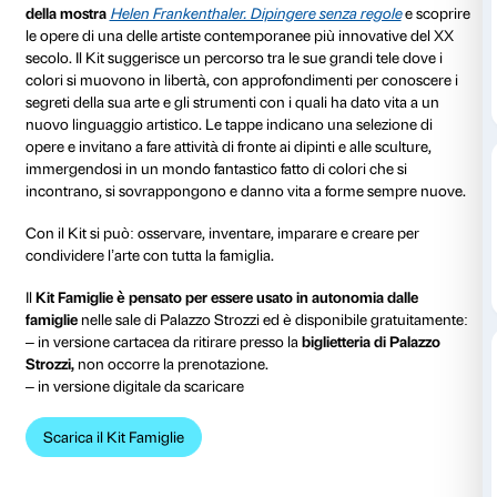
dal 27 settembre 2024
al 26 gennaio 2025
Il
Kit Famiglie
è lo strumento che Palazzo Strozzi dedic
famiglie (adatto da 5 anni in su), pensato per condivid
modo divertente e creativo.
ll Kit Famiglie ha la forma di una mappa con cui esplo
della mostra
Helen Frankenthaler. Dipingere senza r
le opere di una delle artiste contemporanee più inno
secolo. Il Kit suggerisce un percorso tra le sue grandi
colori si muovono in libertà, con approfondimenti pe
segreti della sua arte e gli strumenti con i quali ha dat
nuovo linguaggio artistico. Le tappe indicano una se