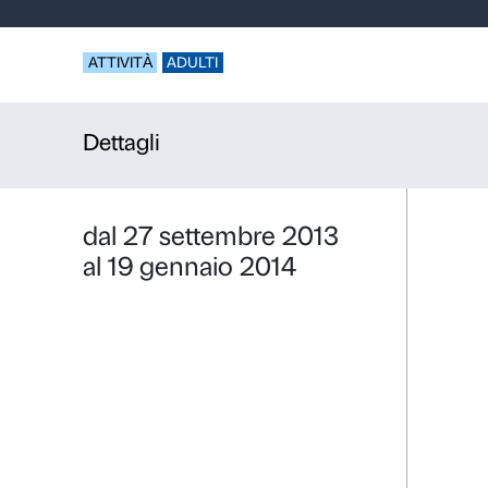
Le Sale Int
russa
ATTIVITÀ
ADULTI