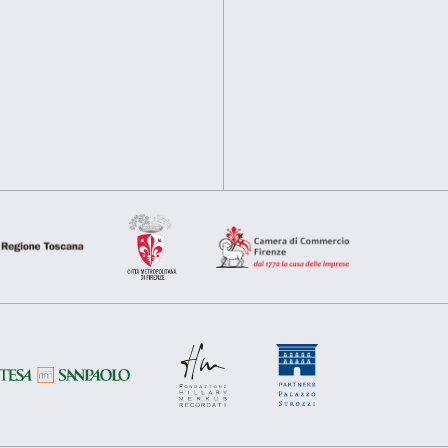
Questo sito web utilizza i cookie
Utilizziamo i cookie per personalizzare contenuti ed annunci, pe
nostro traffico. Condividiamo inoltre informazioni sul modo in cu
analisi dei dati web, pubblicità e social media, i quali potrebb
hanno raccolto dal tuo utilizzo dei loro servizi.
Selezione
Necessari
Preferenze
del
consenso
Rifiuta
Accetta s
Sostienici
Sponsorship