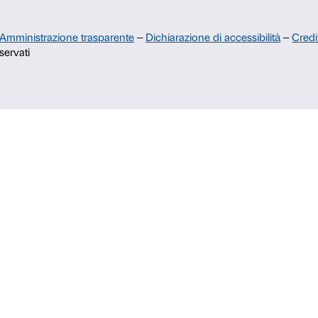
Comitato dei Partner di Palazzo
Strozzi
Palazzo Strozzi Foundation USA
Membership
c.