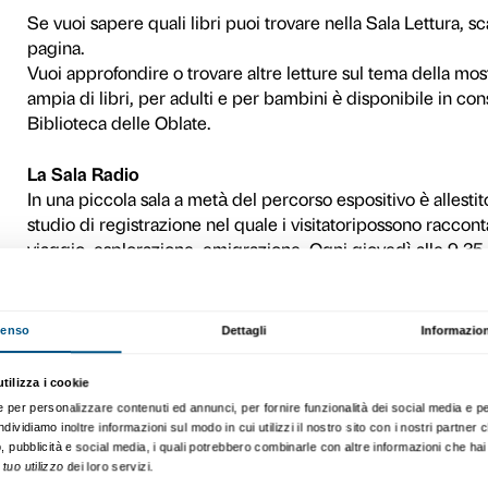
Nella mostra L’Avanguardia r
interattive per le famiglie e p
esplorare l’arte in modo di
La Sala Lettura
La Sala Lettura invita tutti a
alla mostra. L’allestimento 
approccio all’arte. I pannel
Palazzo Strozzi nell’ambito
Avanguardia russa e Il Cant