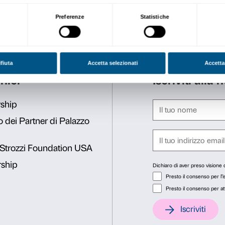
Se vuoi sapere quali libri p
pagina.
Vuoi approfondire o trovare
ampia di libri, per adulti e 
Biblioteca delle Oblate.
La Sala Radio
In una piccola sala a metà d
studio di registrazione nel 
viaggio, esplorazione, emig
domenica alle 11.30) Contror
settimana.
Consenso
Dett
INFO:
edu@palazzostrozzi.