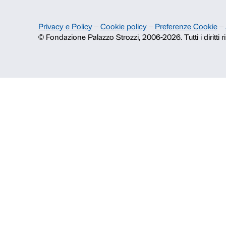
Storia di Palazzo Strozzi
Pubblicazioni e biblioteca
Area stampa
Contatti
Info e prenotazioni
Dal lunedì al venerdì, 9.00-18.00
+39 055 26 45 155
prenotazioni@palazzostrozzi.org
Palazzo Strozzi, Piazza Strozzi s.n.