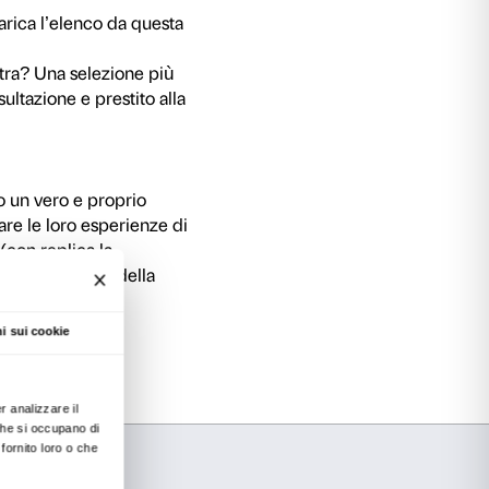
ussa. La Siberia e l’Oriente sono allestite due 
er tutti i visitatori così da offrire l’opportunità 
verso e non convenzionale.
 fare una pausa per rilassarsi e sfogliare alcuni li
si concentra sulla narrazione come modalità di
li presentano alcune esperienze narrative svilu
 dei programmi A più voci, Mille e una storia d
astorie racconta.