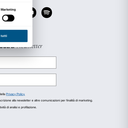
uoi trovare nella Sala Lettura, scarica l’elenco 
 altre letture sul tema della mostra? Una selezi
per bambini è disponibile in consultazione e pres
el percorso espositivo è allestito un vero e pro
quale i visitatoripossono raccontare le loro espe
razione. Ogni giovedì alle 9.35 (con replica la
adio (93.6 fm) trasmette le migliori interviste 
agli
Informazioni sui cookie
org