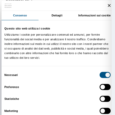
accompagnano la classe)
Visita + laboratorio
Quali tracce lasciano spugne, spatole, rulli e rastrelli 
ruolo hanno la casualità e l’attesa nella sperimentazio
La visita alla mostra di Helen Frankenthaler può ess
da un laboratorio creativo ispirato agli stimoli ricevut
esposte. Durante l’attività le bambine e i bambini pr
degli strumenti e dei processi utilizzati dall’artista p
ogni segno e macchia sia frutto di azioni diverse. Sp
individuali e collettive stimolano un processo creativo
la libertà d’espressione sono i protagonisti.
Durata
due ore
Costo
€ 4 a studente più prezzo del biglietto (gratuit