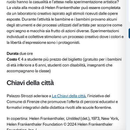
Visita alla mostra
Nella visita alla mostra le classi III, IV e V della scuol
accompagnate alla scoperta delle grandi tele esposte 
esplosioni di colore, sfumature, macchie e segni. L’o
delle opere permette di conoscere le particolari tecnic
che esplora nuove relazioni tra colore, spazio e form
regole e superare i limiti sono le caratteristiche essenz
arte.
La visita in mostra prevede una modalità dialogica pe
l’espressione delle proprie idee e propone esperienze
entrare in relazione con le opere anche attraverso i se
Durata
un’ora e mezza
Costo
€ 3 a studente più prezzo del biglietto (gratuit
di età inferiore a 6 anni, studenti con disabilità, inse