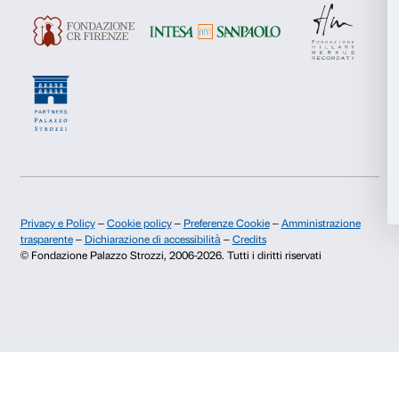
Dichiaro di aver preso visione della
Privacy Policy.
Presto il consenso per l'iscrizione alla newsletter e altre comun
Accetta tutti
di marketing.
Presto il consenso per attività di analisi e profilazione.
Accetta selezionati
Iscriviti
Rifiuta
Chi siamo
Sostienici
Fondazione Palazzo Strozzi
Sponsorship
Storia di Palazzo Strozzi
Comitato dei Partner d
Pubblicazioni e biblioteca
Palazzo Strozzi Foun
Area stampa
Membership
Contatti