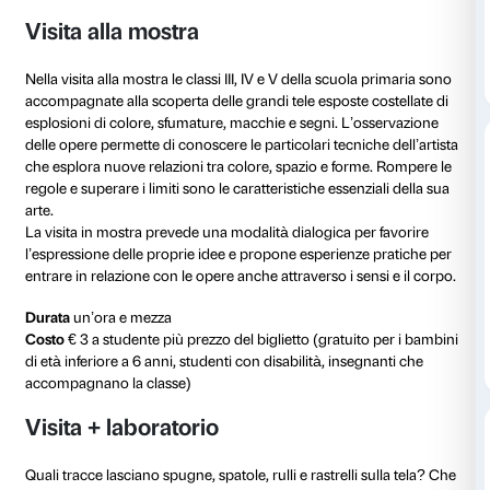
Prima della visita
Nei primi giorni di apertura della mostra vengono
organizzati
incontri gratuiti per gli insegnanti
e sono 
disposizione materiali per preparare la visita, approf
contenuti sugli artisti e rendere le attività più inclusiv
Materiali di approfondimento
Per maggiori informazioni sull’accessibilità consultar
pagina
Informazioni per i visitatori
.
Dopo la prenotazione è richiesta agli insegnanti la c
questionario
pre-visita
che raccoglie informazioni sul
caratteristiche della classe al fine di migliorare l’esperi