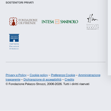
Chi siamo
Sostienici
Statistiche
Fondazione Palazzo Strozzi
Sponsorship
Storia di Palazzo Strozzi
Comitato dei Partner d
Marketing
Pubblicazioni e biblioteca
Palazzo Strozzi Foun
Area stampa
Membership
Contatti
Accetta tutti
Info e prenotazioni
Accetta selezionati
Dal lunedì al venerdì, 9.00-18.00
+39 055 26 45 155
Rifiuta
prenotazioni@palazzostrozzi.org
Palazzo Strozzi, Piazza Strozzi s.n.c.
50123 Firenze