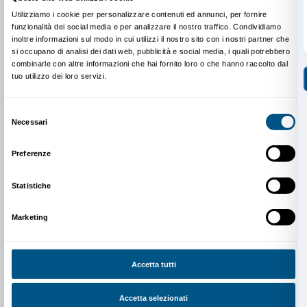
da lunedì a venerdì
9.00-13.00; 14.00-18.00
Tel. +39 055 2645155
prenotazioni@palazzostrozzi.org