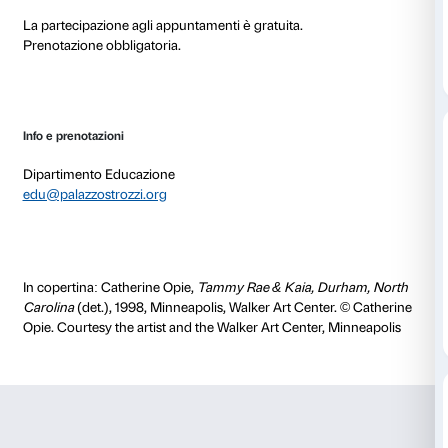
prosegue con la modalità da remoto proponendo vis
piattaforma digitale.
Le opere della mostra diventano il punto di partenza
coinvolgere i gruppi in uno scambio di idee e opinioni
partecipanti possono esprimere i propri pensieri e asc
parole degli altri per favorire una fruizione collettiva 
d’arte.
Le attività si svolgeranno su prenotazione in giorni e 
concordare.
È previsto un incontro preliminare dedicato agli ac
che si svolgerà mercoledì 16 giugno, ore 15.00
.
Le attività di
Sfumature
sono progettate insieme agli u
educatori del Centro Casadasé.