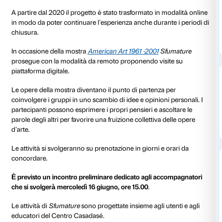
Sfumature
è il progetto che Palazzo Strozzi dedica a 
con disturbi dello spettro autistico in collaborazione
l’Associazione Autismo Firenze. Il programma consiste
pensate per favorire la relazione dei ragazzi con le op
esposte nelle sale attraverso stimoli visivi e sensoriali.
viene preceduta dall’invio di materiali che consenton
partecipanti sugli spazi e le opere che saranno affron
colloquio che permette di conoscere le caratteristich
A partire dal 2020 il progetto è stato trasformato in 
in modo da poter continuare l’esperienza anche duran
chiusura.
In occasione della mostra
American Art 1961 -2001
S