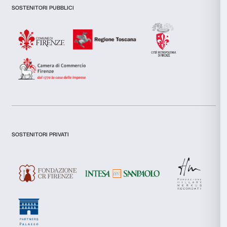
inoltre informazioni sul modo in cui utilizzi il nostro sito con i
si occupano di analisi dei dati web, pubblicità e social media, 
combinarle con altre informazioni che hai fornito loro o che h
tuo utilizzo dei loro servizi.
Dichiaro di aver preso visione della
Privacy Policy.
Selezione
Necessari
Presto il consenso per l'iscrizione alla newsletter e altre comun
del
di marketing.
consenso
Presto il consenso per attività di analisi e profilazione.
Preferenze
Iscriviti
Statistiche
Marketing
Chi siamo
Sostienici
Fondazione Palazzo Strozzi
Sponsorship
Accetta tutti