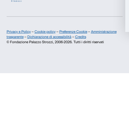
Storia di Palazzo Strozzi
Comitato dei Partner d
Pubblicazioni e biblioteca
Palazzo Strozzi Foun
Accetta selezionati
Area stampa
Membership
Contatti
Rifiuta
Info e prenotazioni
Dal lunedì al venerdì, 9.00-18.00
+39 055 26 45 155
prenotazioni@palazzostrozzi.org
Palazzo Strozzi, Piazza Strozzi s.n.c.
50123 Firenze