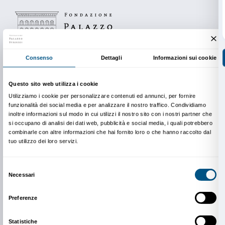
La partecipazione agli appuntamenti è gratuita.
Prenotazione obbligatoria.
Info e prenotazioni
Dipartimento Educazione
edu@palazzostrozzi.org
In copertina: Catherine Opie,
Tammy Rae & Kaia, Du
Carolina
(det.), 1998, Minneapolis, Walker Art Center
Opie. Courtesy the artist and the Walker Art Center, 