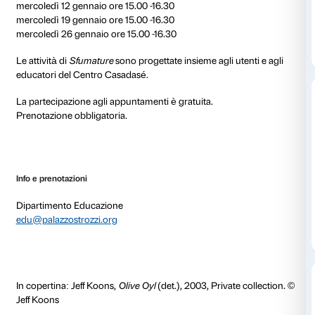
Dopo una visita alla mostra per prendere ispirazione 
Jeff Koons, i partecipanti sono invitati a fare un perc
sperimentare loro stessi la scultura partendo da ogget
funzionanti che ogni ragazzo può portare da casa.
Con l’utilizzo di argilla e altri materiali naturali e artif
può dare vita a nuovi oggetti tridimensionali che, co
Camilla Alberti, possono prendere le forme di creatur
organismi viventi.
È previsto un incontro preliminare dedicato agli ac
Le attività si svolgono in presenza secondo un calenda
prevede un massimo di 5 ragazzi (più gli accompagna
CALENDARIO
mercoledì 22 dicembre ore 15.00 – 16.00: incontro o
preliminare dedicato agli accompagnatori