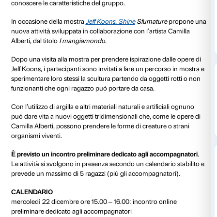
Sfumature
è il progetto dedicato a giovani e adulti co
spettro autistico sviluppato da Palazzo Strozzi in co
l’Associazione Autismo Firenze. Il programma è pensa
gruppi di persone con autismo e consiste in attività s
favorire la relazione con le opere d’arte esposte nelle
stimoli sensoriali. Ogni attività viene preceduta dall’in
che contengono informazioni sugli spazi e sulle opere
percorso e da un colloquio con gli accompagnatori 
conoscere le caratteristiche del gruppo.
In occasione della mostra
Jeff Koons. Shine
Sfumatu
nuova attività sviluppata in collaborazione con l’artis
Alberti, dal titolo
I mangiamondo
.