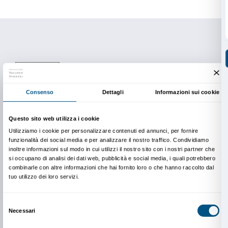
mercoledì 12 gennaio ore 15.00 -16.30
mercoledì 19 gennaio ore 15.00 -16.30
mercoledì 26 gennaio ore 15.00 -16.30
Le attività di
Sfumature
sono progettate insieme agli u
educatori del Centro Casadasé.
La partecipazione agli appuntamenti è gratuita.
Prenotazione obbligatoria.
Info e prenotazioni
Dipartimento Educazione
edu@palazzostrozzi.org