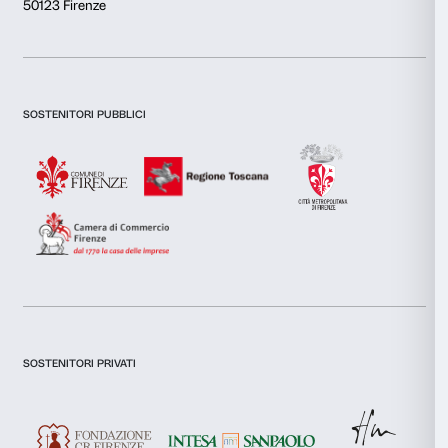
Questo sito web utilizza i cookie
Utilizziamo i cookie per personalizzare contenuti ed annunci, 
funzionalità dei social media e per analizzare il nostro traffic
inoltre informazioni sul modo in cui utilizzi il nostro sito con i
Newsletter
Iscriviti alla nostra
si occupano di analisi dei dati web, pubblicità e social media, 
combinarle con altre informazioni che hai fornito loro o che h
tuo utilizzo dei loro servizi.
Selezione
Necessari
del
Dichiaro di aver preso visione della
Privacy Policy.
consenso
Presto il consenso per l'iscrizione alla newsletter e altre comun
di marketing.
Preferenze
Presto il consenso per attività di analisi e profilazione.
Statistiche
Iscriviti
Marketing