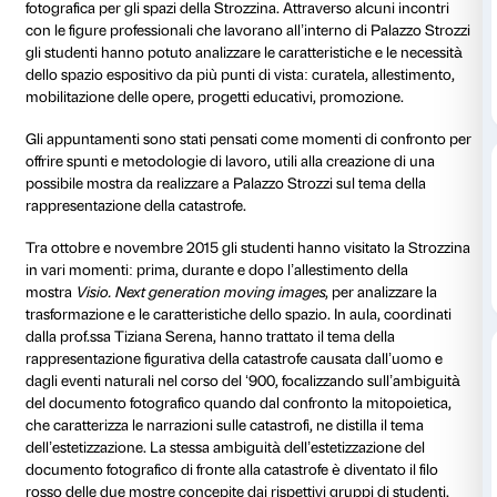
Come nasce una mostra? Chi sono le persone coinvo
sviluppo di un progetto espositivo? Qual è il ruolo di
un registrar e di un dipartimento educazione?
Dalla collaborazione tra il dipartimento educazione d
Strozzi e la professoressa Tiziana Serena dell’Universi
di Firenze è nato il progetto
Spazio specifico
. Il prog
agli studenti universitari – integrato nel corso di Stori
fotografia – nasce come occasione per elaborare un
fotografica per gli spazi della Strozzina. Attraverso al
con le figure professionali che lavorano all’interno di
gli studenti hanno potuto analizzare le caratteristiche
dello spazio espositivo da più punti di vista: curatela,
mobilitazione delle opere, progetti educativi, promoz