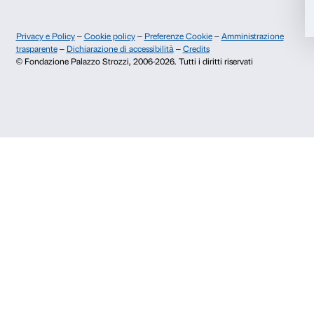
Accetta selezionati
Contatti
Rifiuta
Info e prenotazioni
Dal lunedì al venerdì, 9.00-18.00
+39 055 26 45 155
prenotazioni@palazzostrozzi.org
Palazzo Strozzi, Piazza Strozzi s.n.c.
50123 Firenze
SOSTENITORI PUBBLICI