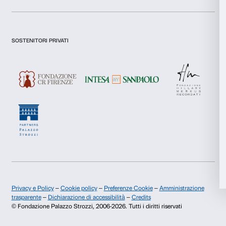
Preferenze
Dichiaro di aver preso visione della
Privacy Policy.
Presto il consenso per l'iscrizione alla newsletter e altre comun
Statistiche
di marketing.
Presto il consenso per attività di analisi e profilazione.
Marketing
Iscriviti
Accetta tutti
Chi siamo
Sostienici
Accetta selezionati
Fondazione Palazzo Strozzi
Sponsorship
Storia di Palazzo Strozzi
Comitato dei Partner d
Rifiuta
Pubblicazioni e biblioteca
Palazzo Strozzi Foun
Area stampa
Membership
Contatti