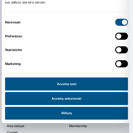
Info e prenotazioni
Dipartimento Educazione
edu@palazzostrozzi.org
Crediti: Beato Angelico,
Pala di Bosco ai Frati
(det.), 1450-1452, Firenze, 
Photo credits: Su concessione del Ministero della Cultura – Direzione regi
Toscana – Museo di San Marco