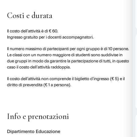
contesto di una mostra per esprimersi in libertà, ap
vocaboli e rielaborare le conoscenze linguistiche acqu
attraverso un’esperienza diretta con l’arte.
L’attività è articolata in un due momenti: la parte int
dedicata alla creazione del setting ideale alla discussi
condivisione dei vocaboli su cui lavorare, la seconda 
svolge nella mostra
Beato Angelico
. Il percorso tra le
spunto per parlare di arte del Rinascimento, del rap
abbiamo con la cultura del passato, la città di Firenze
esperienze, utilizzando “nuovi e vecchi” vocaboli.
L’attività si adatta alle conoscenze linguistiche di og
fase di prenotazione viene condiviso il materiale di 
utilizzare in aula prima dell’esperienza a Palazzo Stroz