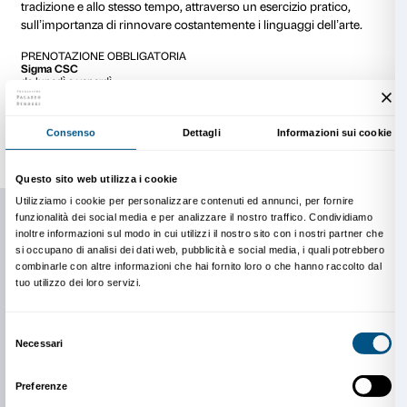
La bottega di Verrocchio è stata uno dei luoghi più i
dell’arte del Rinascimento. Al suo interno hanno impa
“mestiere dell’arte” moltissimi artisti fiorentini tra cu
Vinci. La visita e il laboratorio conducono gli alunni 
modi con cui gli artisti più anziani influenzavano lo sti
degli artisti più giovani come Leonardo.
SCUOLA SECONDARIA DI PRIMO GRADO
2h (visita della mostra e laboratorio), costo € 72
A scuola di libertà
La visita della mostra è incentrata sulla poliedricità d
esempio perfetto di artista rinascimentale esperto in tut
sulla generosità con cui il maestro formò allievi e coll
una delle botteghe più prolifiche del Quattrocento. In
classe partecipa ad alcuni esercizi “fuori dagli schemi