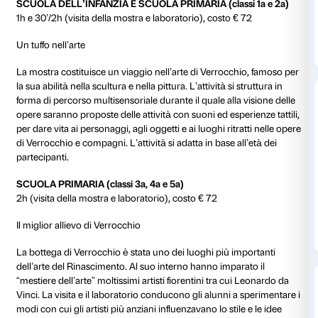
con esattezza le opere osservate e i temi affrontati du
di visita con le scuole, oltre a suggerimenti per prepa
alla visita. I materiali saranno presto disponibili.
VISITA GUIDATA DELLA MOSTRA
1h e 30′, costo € 52
Il percorso viene calibrato per le diverse fasce d’età. L
un’ora e mezza e il costo è di € 52 (per gruppi di m
studenti), non comprensivo del biglietto di ingresso (
studente). La sola visita guidata alla mostra è dedicata a
IV e V della scuola primaria, e a tutte le classi della 
di primo e di secondo grado.
VISITE IN MOSTRA CON LABORATORIO