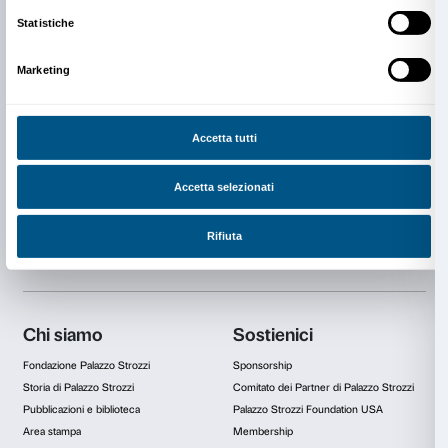
approcciarsi all’arte come pratica libera, in cui l’eserc
deve associarsi alla sperimentazione.
SCUOLA SECONDARIA DI SECONDO GRADO
durata 2h (visita della mostra e laboratorio), costo €
Tradizione e rivoluzione
Le classi interessate potranno aggiungere una parte 
della durata di circa 30 minuti a chiusura della visita 
Questa parte opzionale servirà a riflettere sul concett
tradizione e allo stesso tempo, attraverso un esercizio
sull’importanza di rinnovare costantemente i linguaggi
PRENOTAZIONE OBBLIGATORIA
Sigma CSC
da lunedì a venerdì
9.00-13.00; 14.00-18.00