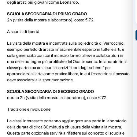
SCUOLA DELL’INFANZIA E SCUOLA PRIMARIA (clas
1h e 30’/2h (visita della mostra e laboratorio), costo 
Un tuffo nell’arte
La mostra costituisce un viaggio nell’arte di Verrocc
la sua abilità nella scultura e nella pittura. L’attività si 
forma di percorso multisensoriale durante il quale alla
opere saranno proposte delle attività con suoni ed espe
per dare vita ai personaggi, agli oggetti e ai luoghi rit
di Verrocchio e compagni. L’attività si adatta in base a
partecipanti.
SCUOLA PRIMARIA (classi 3a, 4a e 5a)
2h (visita della mostra e laboratorio), costo € 72
Il miglior allievo di Verrocchio