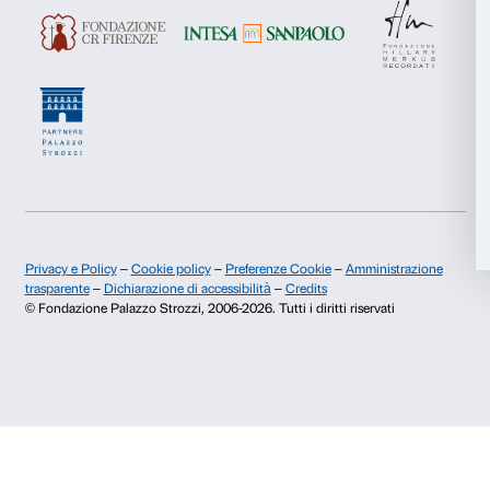
Dichiaro di aver preso visione della
Privacy Policy.
Presto il consenso per l'iscrizione alla newsletter e altre comun
di marketing.
Accetta tutti
Presto il consenso per attività di analisi e profilazione.
Accetta selezionati
Iscriviti
Rifiuta
Chi siamo
Sostienici
Fondazione Palazzo Strozzi
Sponsorship
Storia di Palazzo Strozzi
Comitato dei Partner d
Pubblicazioni e biblioteca
Palazzo Strozzi Foun
Area stampa
Membership
Contatti