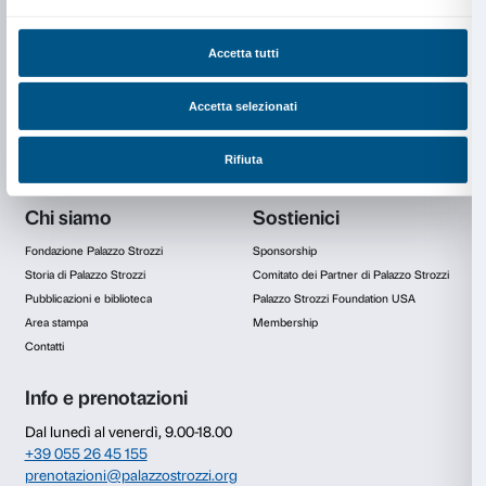
Ufficio prenotazioni
Da lunedì a venerdì
9.00-18.00
Tel. +39 055 26 45 155
prenotazioni@palazzostrozzi.org
In copertina: Beato Angelico,
Deposizione di Cristo nel sepolcro
, Monaco,
Staatsgemäldesammlungen München – Wittelsbacher Ausgleichsfonds, 
Bayerische Staatsgemäldesammlungen München
Consenso
Dettagli
Infor
Questo sito web utilizza i cookie