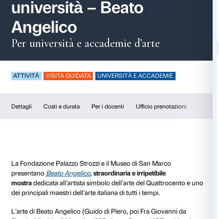
Visite guidate per le
università – Beato
Angelico
Per università e accademie d’arte
ATTIVITÀ
VISITA GUIDATA
UNIVERSITÀ E ACCADE
Dettagli
Costi e durata
Per i docenti
Ufficio pre