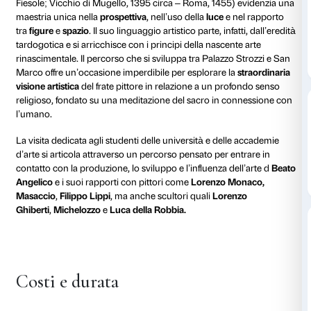
La Fondazione Palazzo Strozzi e il Museo di San Ma
presentano
Beato
Angelico
,
straordinaria e irripetibil
mostra
dedicata all’artista simbolo dell’arte del Quat
dei principali maestri dell’arte italiana di tutti i tempi.
L’arte di Beato Angelico (Guido di Piero, poi Fra Gio
Fiesole; Vicchio di Mugello, 1395 circa – Roma, 1455
maestria unica nella
prospettiva
, nell’uso della
luce
e 
tra
figure
e
spazio
. Il suo linguaggio artistico parte, inf
tardogotica e si arricchisce con i principi della nasce
rinascimentale. Il percorso che si sviluppa tra Palazz
Marco offre un’occasione imperdibile per esplorare l