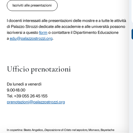
Il costo della visita è di € 80
Ingresso gratuito per i docenti accompagnatori.
Durata dell’attività 90 minuti.
Il numero massimo di partecipanti per ogni gruppo è
I gruppi con un numero maggiore di studenti verrann
modo da agevolare il corretto svolgimento della visit
Tutte le attività possono essere realizzate in diverse l
I costi delle visite non comprendono il biglietto d’ingr
diritto di prevendita (€ 1 a persona).
È obbligatorio l’uso del sistema audio con auricolari
utilizzare il proprio o richiederlo gratuitamente al m
prenotazione.
Anche per i gruppi che visitano in autonomia la most
prenotare anticipatamente data e fascia oraria di ingr