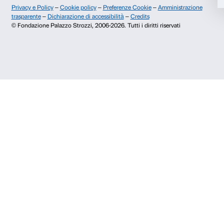
Storia di Palazzo Strozzi
Comitato dei Partner d
Pubblicazioni e biblioteca
Palazzo Strozzi Foun
Area stampa
Membership
Contatti
Info e prenotazioni
Dal lunedì al venerdì, 9.00-18.00
+39 055 26 45 155
prenotazioni@palazzostrozzi.org
Palazzo Strozzi, Piazza Strozzi s.n.c.
50123 Firenze