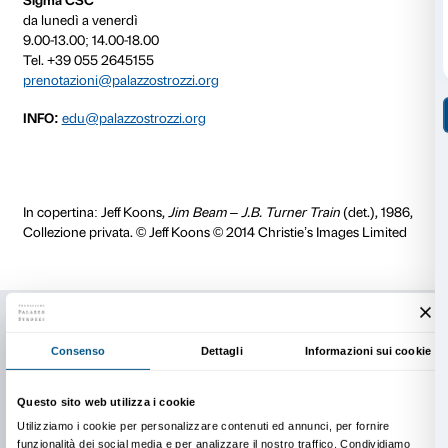
Tutte le attività possono essere realizzate in diverse l
I costi delle visite non comprendono il biglietto d’ingr
diritto di prevendita (€ 1 a persona). Il sistema radio a
obbligatorio per le visite guidate, è incluso nel costo d
guidata.
La prenotazione è obbligatoria.
I docenti interessati alle presentazioni delle mostre e a 
di Palazzo Strozzi dedicate alle accademie e alle uni
iscriversi a questo
form
o contattare il Dipartimento
a
edu@palazzostrozzi.org
.