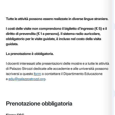
Le visite sono consentite per gruppi di massimo 20 p
guida. È obbligatorio l’uso del sistema audio con auric
gruppo può utilizzare il proprio o richiederlo al mom
prenotazione. È necessario prenotare anticipatamente
oraria di ingresso. Per favorire un’esperienza in com
consulta la nostra pagina
Sicuramente aperti
.
Costi e durata
Il costo della visita è di € 72
Ingresso gratuito per i docenti accompagnatori.
Durata dell’attività 90 minuti.
Il numero massimo di partecipanti per ogni gruppo è
I gruppi con un numero maggiore di studenti verrann
modo da garantire il rispetto delle norme sanitarie vig