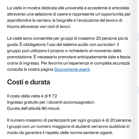
al 30 gennaio 2022
Dal 2 ottobre 2021 al 30 gennaio 2022 Palazzo Stroz
nuova grande mostra dedicata a Jeff Koons, una delle
importanti e discusse dell’arte contemporanea a livel
mostra
Jeff Koons. Shine
porta a Firenze una selezion
celebri opere di un artista che, dalla metà degli anni 
ha rivoluzionato il sistema dell’arte internazionale.
La visita in mostra dedicata alle università e accademi
attraverso una selezione di opere e rappresenta un’
approfondire la carriera, la biografia e l’evoluzione de
Koons attraverso vari cicli di lavori.