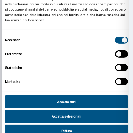
Prenotazione obbligatoria
Sigma CSC
da lunedì a venerdì
9.00-13.00; 14.00-18.00
Tel. +39 055 2645155
prenotazioni@palazzostrozzi.org
INFO:
edu@palazzostrozzi.org
In copertina: Jeff Koons,
Jim Beam – J.B. Turner Trai