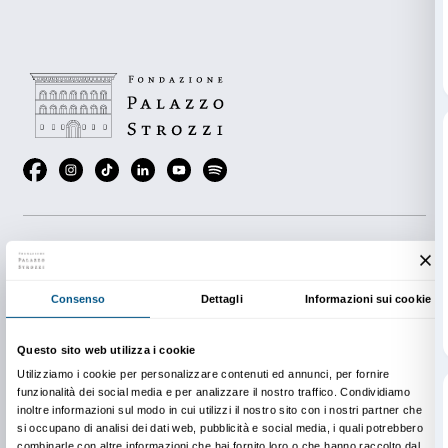
Ufficio prenotazioni
CSC Sigma
lunedì-venerdì
9.00-13.00; 14.00-18.00
Tel. +39 055 2645155
prenotazioni@palazzostrozzi.org
In copertina: Jeff Koons,
Dolphin
(det.), 2002, The 
Collection Foundation. © Jeff Koons