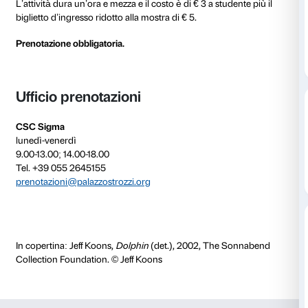
al 30 gennaio 2022
Visite dialogiche
in presenza
condotte da un educato
appositamente formato, per approfondire la conosce
e della vita di Jeff Koons riscoprendo la bellezza di os
dal vivo. Dedicati alle classi di ogni ordine e grado, i 
percorsi sono calibrati per le diverse fasce d’età.
L’attività dura un’ora e mezza e il costo è di € 3 a stud
biglietto d’ingresso ridotto alla mostra di € 5.
Prenotazione obbligatoria.